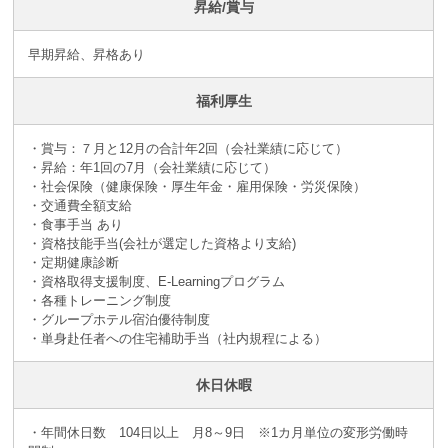
昇給/賞与
早期昇給、昇格あり
福利厚生
・賞与：７月と12月の合計年2回（会社業績に応じて）
・昇給：年1回の7月（会社業績に応じて）
・社会保険（健康保険・厚生年金・雇用保険・労災保険）
・交通費全額支給
・食事手当 あり
・資格技能手当(会社が選定した資格より支給)
・定期健康診断
・資格取得支援制度、E-Learningプログラム
・各種トレーニング制度
・グループホテル宿泊優待制度
・単身赴任者への住宅補助手当（社内規程による）
休日休暇
・年間休日数 104日以上 月8～9日 ※1カ月単位の変形労働時