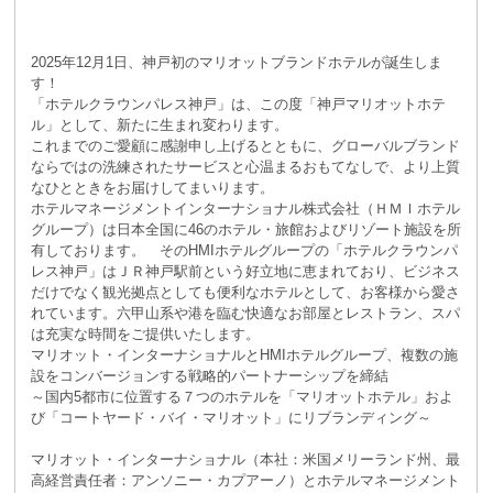
2025年12月1日、神戸初のマリオットブランドホテルが誕生しま
す！
「ホテルクラウンパレス神戸」は、この度「神戸マリオットホテ
ル」として、新たに生まれ変わります。
これまでのご愛顧に感謝申し上げるとともに、グローバルブランド
ならではの洗練されたサービスと心温まるおもてなしで、より上質
なひとときをお届けしてまいります。
ホテルマネージメントインターナショナル株式会社（ＨＭＩホテル
グループ）は日本全国に46のホテル・旅館およびリゾート施設を所
有しております。 そのHMIホテルグループの「ホテルクラウンパ
レス神戸」はＪＲ神戸駅前という好立地に恵まれており、ビジネス
だけでなく観光拠点としても便利なホテルとして、お客様から愛さ
れています。六甲山系や港を臨む快適なお部屋とレストラン、スパ
は充実な時間をご提供いたします。
マリオット・インターナショナルとHMIホテルグループ、複数の施
設をコンバージョンする戦略的パートナーシップを締結
～国内5都市に位置する７つのホテルを「マリオットホテル」およ
び「コートヤード・バイ・マリオット」にリブランディング～
マリオット・インターナショナル（本社：米国メリーランド州、最
高経営責任者：アンソニー・カプアーノ）とホテルマネージメント