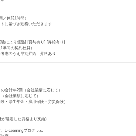
間／休憩1時間）
フトに基づき勤務いただきます
[経験により優遇] [賞与有り] [昇給有り]
1年間の契約社員）
分考慮のうえ早期昇給、昇格あり
り
月の合計年2回（会社業績に応じて）
月（会社業績に応じて）
保険・厚生年金・雇用保険・労災保険）
社が選定した資格より支給)
-Learningプログラム