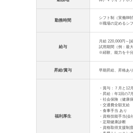
シフト制（実働8時
勤務時間
※職場の定めるシ
月給 220,000円～
給与
試用期間（例：最大
※経験、能力を十
昇給/賞与
早期昇給、昇格あ
・賞与：７月と12
・昇給：年1回の7
・社会保険（健康
・交通費全額支給
・食事手当 あり
福利厚生
・資格技能手当(会
・定期健康診断
・資格取得支援制度、E