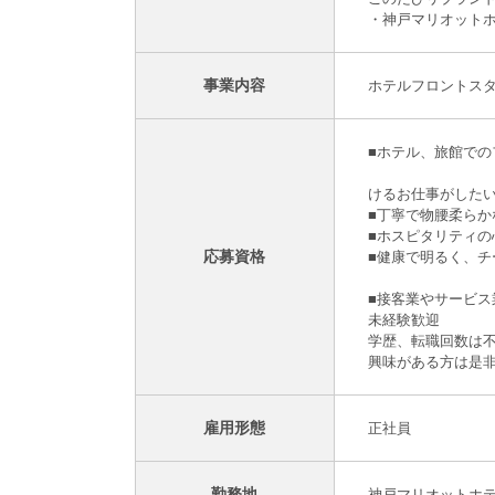
・神戸マリオット
事業内容
ホテルフロントス
■ホテ
■
けるお仕事がした
■丁寧で物腰柔らか
■ホスピタリティの
応募資格
■健康
■接客業やサービ
未経験歓迎
学歴、転職回数は
興味がある方は是
雇用形態
正社員
勤務地
神戸マリオットホ