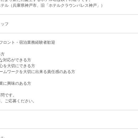
ホテル（兵庫県神戸市、旧「ホテルクラウンパレス神戸」）
タッフ
ル、旅館でのフロント・宿泊業
お客様に
い方
な対応ができる方
心を大切にできる方
で明るく、チームワークを大切に
ス業に興味のある方
不問です。
非、ご応募ください。
テル