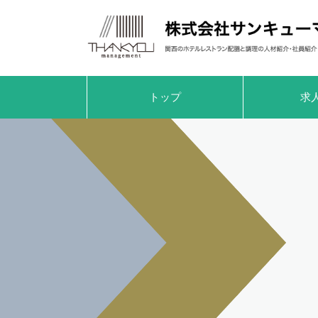
トップ
求