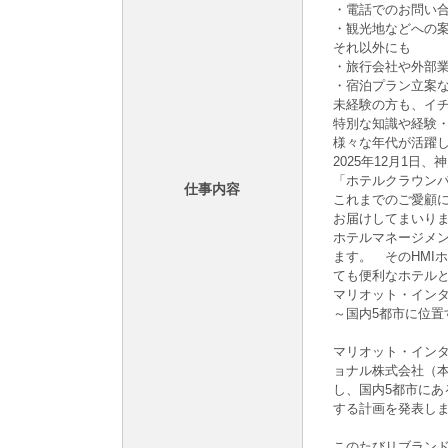
・電話でのお問い
・観光地などへの
それ以外にも
・旅行会社や外部
・宿泊プラン立案
未経験の方も、イ
特別な知識や経験
様々な年代が活躍
2025年12月1
「ホテルクラウン
仕事内容
これまでのご愛顧
お届けしてまいり
ホテルマネージメ
ます。 そのHMI
ても便利なホテル
マリオット・インタ
～国内5都市に位
マリオット・イン
ョナル株式会社（本
し、国内5都市にあ
する計画を発表し
このたびリブラン