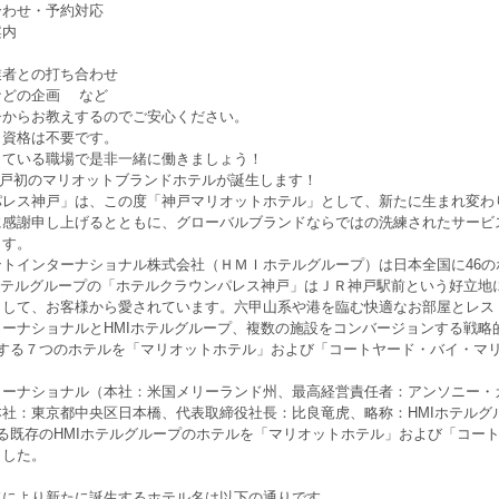
合わせ・予約対応
案内
業者との打ち合わせ
などの企画 など
チからお教えするのでご安心ください。
・資格は不要です。
している職場で是非一緒に働きましょう！
日、神戸初のマリオットブランドホテルが誕生します！
パレス神戸」は、この度「神戸マリオットホテル」として、新たに生まれ変わ
に感謝申し上げるとともに、グローバルブランドならではの洗練されたサービ
ます。
ントインターナショナル株式会社（ＨＭＩホテルグループ）は日本全国に46
ホテルグループの「ホテルクラウンパレス神戸」はＪＲ神戸駅前という好立地
として、お客様から愛されています。六甲山系や港を臨む快適なお部屋とレス
ーナショナルとHMIホテルグループ、複数の施設をコンバージョンする戦略
置する７つのホテルを「マリオットホテル」および「コートヤード・バイ・マ
ターナショナル（本社：米国メリーランド州、最高経営責任者：アンソニー・
社：東京都中央区日本橋、代表取締役社長：比良竜虎、略称：HMIホテルグ
る既存のHMIホテルグループのホテルを「マリオットホテル」および「コー
ました。
ドにより新たに誕生するホテル名は以下の通りです。