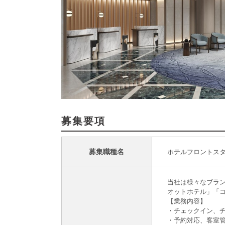
募集要項
募集職種名
ホテルフロントス
当社は様々なブラ
オットホテル」「
【業務内容】
・チェックイン、
・予約対応、客室