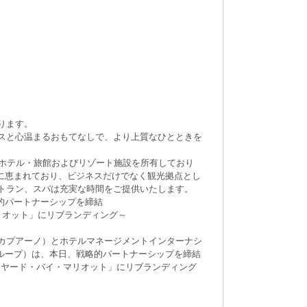
ります。
スと心温まるおもてなしで、より上質なひとときを
のホテル・旅館およびリゾート施設を所有しており
に恵まれており、ビジネスだけでなく観光拠点とし
トラン、スパは充実な時間をご提供いたします。
的パートナーシップを締結
リオット」にリブランディング～
カプアーノ）とホテルマネージメントインターナシ
ループ）は、本日、戦略的パートナーシップを締結
トヤード・バイ・マリオット」にリブランディング