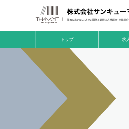
トップ
求