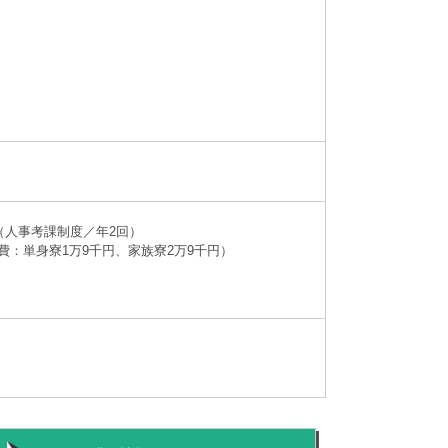
（人事考課制度／年2回）
：単身寮1万9千円、家族寮2万9千円）