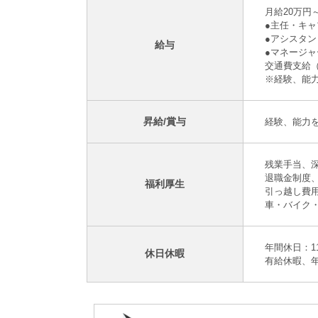
月給20万円
●主任・キャ
●アシスタン
給与
●マネージャ
交通費支給
※経験、能
昇給/賞与
経験、能力
残業手当、深
退職金制度
福利厚生
引っ越し費
車・バイク・
年間休日：1
休日休暇
有給休暇、