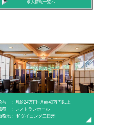
求人情報一覧へ
給与 ：月給24万円~月給40万円以上
職種 ：レストランホール
勤務地： 和ダイニング三日潮