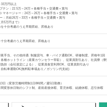
～33万円以上
プテン：22.5万～24万＋各種手当＋交通費＋賞与
トマネージャー：24万～26万＋各種手当＋交通費＋賞与
ー：月給26万～33万＋各種手当＋交通費＋賞与
（月5万円まで）
力を十分考慮のうえ早期昇給、昇格あり
を十分考慮のうえ早期昇給、昇格あり
夜手当、その他待遇: 制服貸与、車・バイク通勤OK、研修制度、昇格年1回
、各種ホットライン（産業カウンセラー常駐）、従業員割引あり、社員寮（寮費
用負担（会社規定による）、従業員食堂利用OK、従業員割引あり
自転車通勤OK(無料駐車場あり／ガソリン代支給)
13日（変形労働時間制1日8時間／週5日勤務）
年間変形休日制のシフト制、産前産後休暇、育児休暇、結婚休暇、忌引休暇