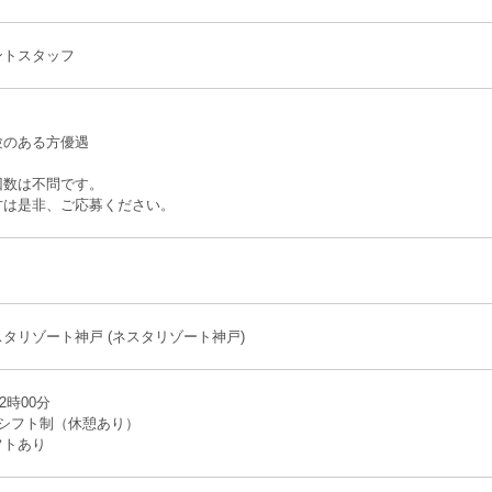
ントスタッフ
。
験のある方優遇
回数は不問です。
方は是非、ご応募ください。
タリゾート神戸 (ネスタリゾート神戸)
2時00分
のシフト制（休憩あり）
フトあり