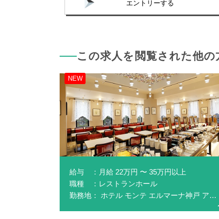
エントリーする
この求人を閲覧された他の
NEW
給与 ：月給 22万円 〜 35万円以上
職種 ：レストランホール
勤務地： ホテル モンテ エルマーナ神戸 アマリー