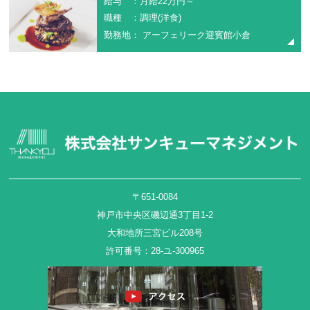
給与 ：月給22万円～
職種 ：調理(洋食)
勤務地： アーフェリーク迎賓館小倉
〒651-0084
神戸市中央区磯辺通3丁目1-2
大和地所三宮ビル208号
許可番号：28-ユ-300965