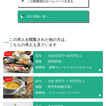
この勤務地のホームページを見る
求人情報一覧へ
この求人を閲覧された他の方は、
こちらの求人も見ています
NEW
給与 ：月給22万円〜26万円以上
職種 ：調理(和食)
勤務地： 福岡サンパレスホテル＆ホール
NEW
給与 ：月給 38万円 〜 50万円以上
職種 ：料理長候補(洋食)
勤務地： ウィークエンドハウス