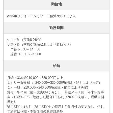
勤務地
ANAホリデイ・インリゾート信濃大町くろよん
勤務時間
シフト制（実働8.0時間）
シフト例（季節や稼働状況により変動あり）
早番 5：30～14：30
遅番14：00～23：00
給与
月給：基本給210,000～330,000円以上
１）リーダ候補 ： 240,000〜330,000円(経験・能力により決定)
２）一般：210,000〜240,000円(経験・能力により決定)
賞与／年２回（前年度実績4ヶ月分）、昇給／年１回、年末年始手
当（12/29～1/3に勤務した場合1日あたり7000円支給）、退職金制
度あり
試用期間：2カ月【試用期間中の待遇】労働条件の変更なし 但し
年次有給休暇・季節休暇の取得対象外