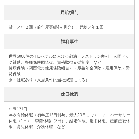
昇給/賞与
賞与／年２回（前年度実績4ヶ月分）、昇給／年１回
福利厚生
世界6000件のIHGホテルにおける宿泊・レストラン割引、人間ドッ
ク補助、各種保険団体扱、資格取得支援制度 など
健康保険（関西電力健康保険組合）・厚生年金保険・雇用保険・労
災保険
寮・社宅あり（入居条件は当社規定による）
休日休暇
年間121日
年次有給休暇（初年度12日付与、最大20日まで）、アニバーサリー
休暇（1日）、季節休暇（3日）、結婚休暇、慶弔休暇、産前産後休
暇、育児休暇、介護休暇 など