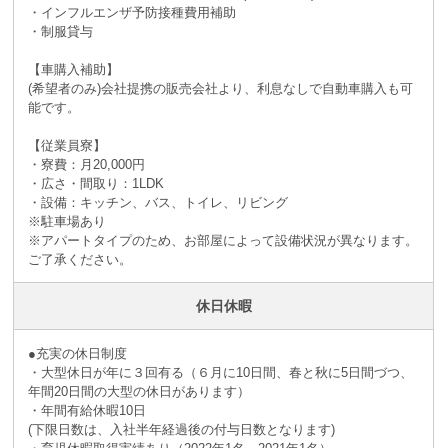
・インフルエンザ予防接種費用補助
・制服貸与
【車購入補助】
(希望者のみ)会社提携の販売会社より、利息なしで自動車購入も可
能です。
【従業員寮】
・寮費：月20,000円
・広さ・間取り：1LDK
・設備：キッチン、バス、トイレ、リビング
※駐車場あり
※アパートタイプのため、お部屋によって設備状況が異なります。
ご了承ください。
休日休暇
●充実の休日制度
・大型休日が年に３回有る（６月に10日間、春と秋に5日間づつ、
年間20日間の大型の休日があります）
・年間有給休暇10日
(下限日数は、入社半年経過後の付与日数となります)