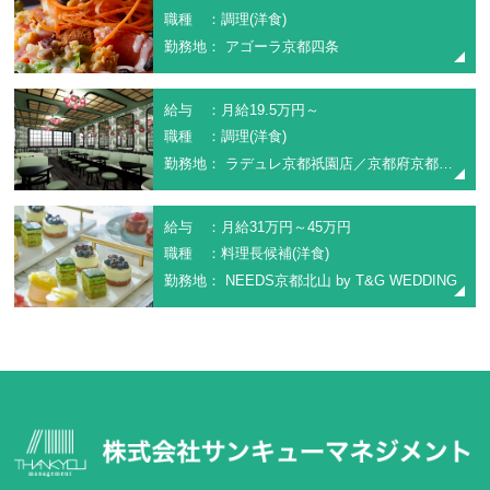
職種 ：調理(洋食)
勤務地： アゴーラ京都四条
給与 ：月給19.5万円～
職種 ：調理(洋食)
勤務地： ラデュレ京都祇園店／京都府京都市東山区祇園町南側570番122
給与 ：月給31万円～45万円
職種 ：料理長候補(洋食)
勤務地： NEEDS京都北山 by T&G WEDDING