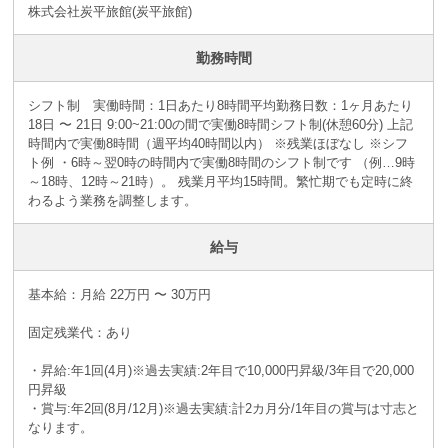
株式会社炭平旅館(炭平旅館)
勤務時間
シフト制 実働時間：1日あたり8時間平均勤務日数：1ヶ月あたり
18日 〜 21日 9:00~21:00の間で実働8時間シフト制(休憩60分) 上記
時間内で実働8時間（週平均40時間以内） ※残業ほぼなし ※シフ
ト例 ・6時～翌0時の時間内で実働8時間のシフト制です （例…9時
～18時、12時～21時）。 残業月平均15時間。繁忙期でも定時に終
わるよう業務を調整します。
給与
基本給：月給 22万円 〜 30万円
固定残業代：あり
・昇給:年1回(4月)※過去実績:2年目で10,000円昇級/3年目で20,000
円昇級
・賞与:年2回(8月/12月)※過去実績:計2カ月分/1年目の賞与は寸志と
なります。