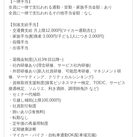
【一律手当】
全員に一律で支払われる通勤・皆勤・家族手当金額：あり
全員に一律で支払われるその他手当金額：なし
【別途支給手当】
・交通費支給 月上限12,000円(マイカー通勤含む)
・家族手当(配偶者:3,000円/子ども1人につき:2,000円)
・役職手当
・出張手当
・退職金制度(入社3年目以降~)
・社内研修あり(理念研修、サービス社内研修)
・外部研修あり(新入社員研修、可能思考研修、マネジメント研
修、マーケティング、クリティカルシンキング)
・資格取得支援制度(接客ビジネスマナー検定、TOEIC、サービス
接遇検定、ソムリエ、利き酒師、調理師免許 など)
・セミナー代補助
・引越し補助(上限100,000円)
・社員割引制度
・賄いあり(1食無料)
・転勤なし
・定年後の再雇用制度
・定期健康診断
・マイカー・バイク・自転車通勤OK(駐車場完備)