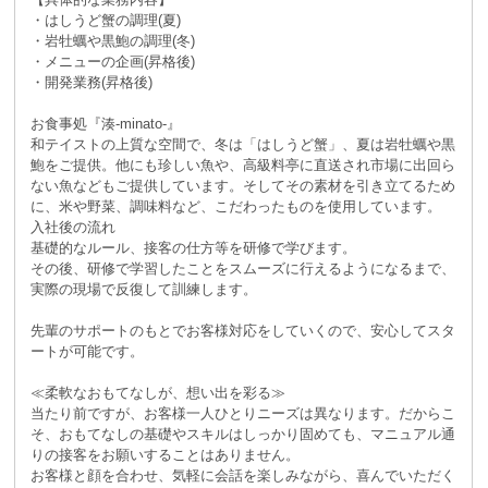
・はしうど蟹の調理(夏)
・岩牡蠣や黒鮑の調理(冬)
・メニューの企画(昇格後)
・開発業務(昇格後)
お食事処『湊-minato-』
和テイストの上質な空間で、冬は「はしうど蟹」、夏は岩牡蠣や黒
鮑をご提供。他にも珍しい魚や、高級料亭に直送され市場に出回ら
ない魚などもご提供しています。そしてその素材を引き立てるため
に、米や野菜、調味料など、こだわったものを使用しています。
入社後の流れ
基礎的なルール、接客の仕方等を研修で学びます。
その後、研修で学習したことをスムーズに行えるようになるまで、
実際の現場で反復して訓練します。
先輩のサポートのもとでお客様対応をしていくので、安心してスタ
ートが可能です。
≪柔軟なおもてなしが、想い出を彩る≫
当たり前ですが、お客様一人ひとりニーズは異なります。だからこ
そ、おもてなしの基礎やスキルはしっかり固めても、マニュアル通
りの接客をお願いすることはありません。
お客様と顔を合わせ、気軽に会話を楽しみながら、喜んでいただく