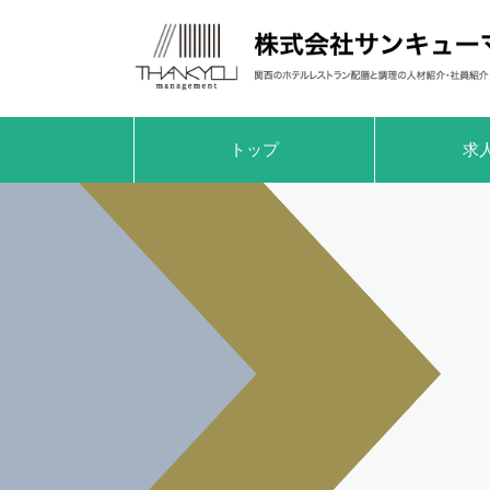
トップ
求