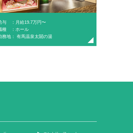
給与 ：月給19.7万円〜
職種 ：ホール
勤務地： 有馬温泉太閤の湯