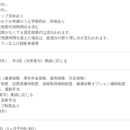
万円～
万円～
ティブ支給あり
力を十分考慮のうえ早期昇給、昇格あり
残業代36時間分を含む
の残業がなくても固定残業代は支払われます。
固定残業時間を超えた場合は、超過分の割り増し分が支払われます。
トラン立上げ経験者優遇
4月）、年1回（決算賞与）業績に応じる
険（健康保険、厚生年金保険、雇用保険、労災保険）
ト制度、従業員優待制度、資格取得補助制度、健康診断オプション補助制度
当、通勤手当
算賞与）業績に応じる
、深夜手当
ィブ制度あり
4月）
7日（1ヵ月平均8~9日）