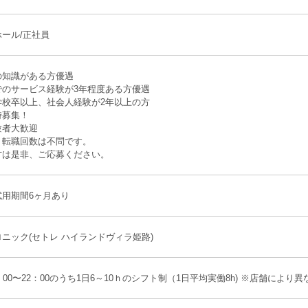
ール/正社員
の知識がある方優遇
でのサービス経験が3年程度ある方優遇
学校卒以上、社会人経験が2年以上の方
時募集！
験者大歓迎
、転職回数は不問です。
方は是非、ご応募ください。
試用期間6ヶ月あり
ニック(セトレ ハイランドヴィラ姫路)
：00〜22：00のうち1日6～10ｈのシフト制（1日平均実働8h) ※店舗により異