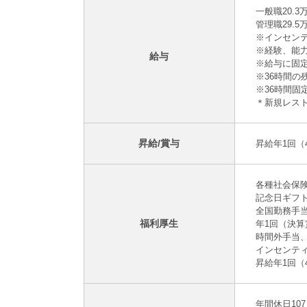
一般職20.3
管理職29.5
※インセン
※経験、能
給与
※給与に固定
※36時間
※36時間
＊新規レス
昇給/賞与
昇給年1回（
各種社会保
記念日ギフ
全国勤務手
福利厚生
年1回（決
時間外手当
インセンテ
昇給年1回（
年間休日10