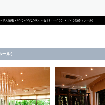
>
求人情報
>
20代〜30代の求人
>
セトレ ハイランドヴィラ姫路（ホール）
ホール）