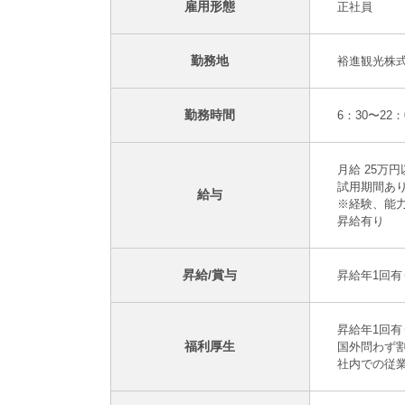
雇用形態
正社員
勤務地
裕進観光株式
勤務時間
6：30〜22
月給 25万
試用期間あ
給与
※経験、能
昇給有り
昇給/賞与
昇給年1回有
昇給年1回
福利厚生
国外問わず
社内での従