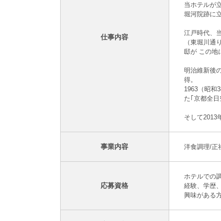
当ホテルが
堀河院跡に
江戸時代、
仕事内容
（東堀川通
邸が この地
明治維新後
得。
1963（昭
た｢京都全日
そして201
事業内容
洋食調理/正
ホテルでの
応募資格
経験、学歴
興味がある