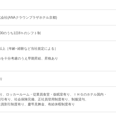
会社(ANAクラウンプラザホテル京都)
：00のうち1日8ｈのシフト制
円以上［年齢･経験など当社規定による］
り
力を十分考慮のうえ早期昇給、昇格あり
り
有り、ロッカールーム・従業員食堂・仮眠室有り、ＩＨＧのホテル国内・
割引有り、社会保険完備、正社員登用制度有り、制服貸与、
業員割引制度有り、慶弔見舞金、有給休暇制度有り