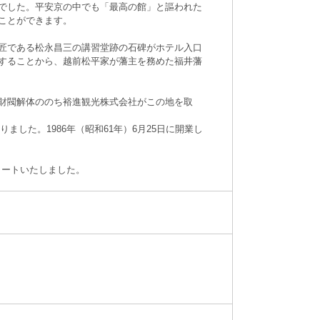
でした。平安京の中でも「最高の館」と謳われた
ことができます。
匠である松永昌三の講習堂跡の石碑がホテル入口
することから、越前松平家が藩主を務めた福井藩
財閥解体ののち裕進観光株式会社がこの地を取
ました。1986年（昭和61年）6月25日に開業し
スタートいたしました。