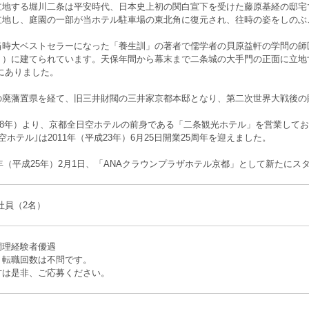
立地する堀川二条は平安時代、日本史上初の関白宣下を受けた藤原基経の邸宅
立地し、庭園の一部が当ホテル駐車場の東北角に復元され、往時の姿をしのぶ
当時大ベストセラーになった「養生訓」の著者で儒学者の貝原益軒の学問の師
り）に建てられています。天保年間から幕末まで二条城の大手門の正面に立地
にありました。
の廃藩置県を経て、旧三井財閥の三井家京都本邸となり、第二次世界大戦後の
和38年）より、京都全日空ホテルの前身である「二条観光ホテル」を営業しており
空ホテル｣は2011年（平成23年）6月25日開業25周年を迎えました。
3年（平成25年）2月1日、「ANAクラウンプラザホテル京都」として新たに
社員（2名）
調理経験者優遇
、転職回数は不問です。
方は是非、ご応募ください。