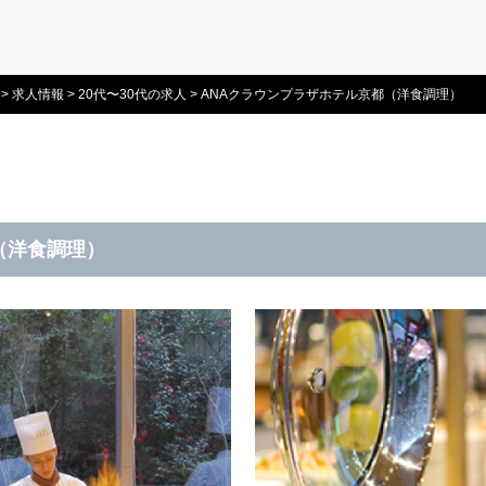
>
求人情報
>
20代〜30代の求人
>
ANAクラウンプラザホテル京都（洋食調理）
（洋食調理）