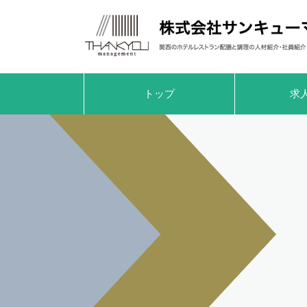
トップ
求