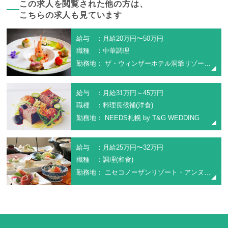
この求人を閲覧された他の方は、
こちらの求人も見ています
給与 ：月給20万円〜50万円
職種 ：中華調理
勤務地： ザ・ウィンザーホテル洞爺リゾート＆スパ
給与 ：月給31万円～45万円
職種 ：料理長候補(洋食)
勤務地： NEEDS札幌 by T&G WEDDING
給与 ：月給25万円〜32万円
職種 ：調理(和食)
勤務地： ニセコノーザンリゾート・アンヌプリ