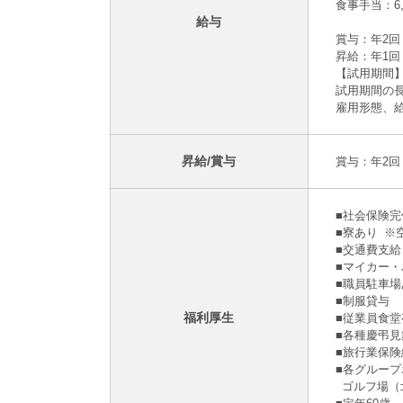
食事手当：6,
給与
賞与：年2回
昇給：年1回
【試用期間
試用期間の長
雇用形態、
昇給/賞与
賞与：年2回
■社会保険
■寮あり 
■交通費支給
■マイカー
■職員駐車場
■制服貸与
福利厚生
■従業員食堂
■各種慶弔見
■旅行業保
■各グルー
ゴルフ場（