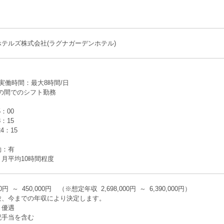
テルズ株式会社(ラグナガーデンホテル)
実働時間：最大8時間/日
:00の間でのシフト勤務
】
5：00
8：15
24：15
働：有
月平均10時間程度
00円 ～ 450,000円 （※想定年収 2,698,000円 ～ 6,390,000円）
験、今までの年収により決定します。
り優遇
記手当を含む