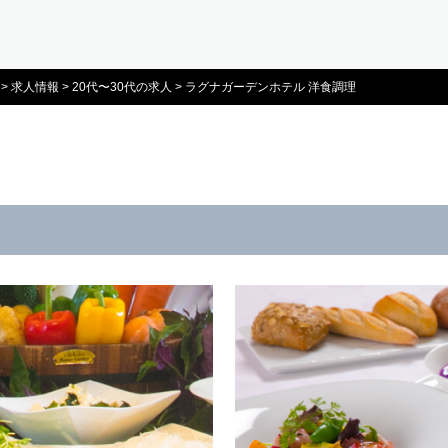
>
求人情報
>
20代〜30代の求人
>
ラグナガーデンホテル 洋食調理