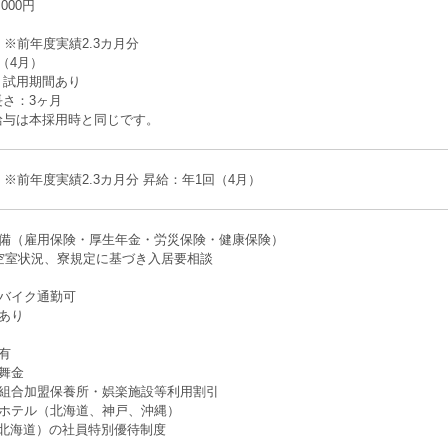
000円
 ※前年度実績2.3カ月分
（4月）
】試用期間あり
さ：3ヶ月
給与は本採用時と同じです。
 ※前年度実績2.3カ月分 昇給：年1回（4月）
完備（雇用保険・厚生年金・労災保険・健康保険）
※空室状況、寮規定に基づき入居要相談
・バイク通勤可
あり
有
舞金
険組合加盟保養所・娯楽施設等利用割引
プホテル（北海道、神戸、沖縄）
北海道）の社員特別優待制度