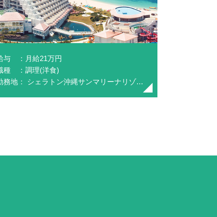
給与 ：月給21万円
職種 ：調理(洋食)
勤務地： シェラトン沖縄サンマリーナリゾート