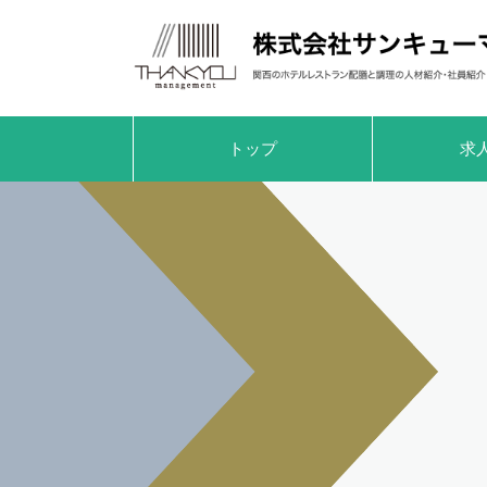
トップ
求