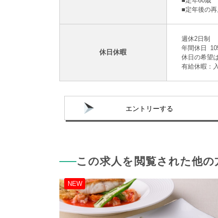
■定年60歳
■定年後の再
週休2日制
年間休日 10
休日休暇
休日の希望
有給休暇：入
エントリーする
この求人を閲覧された他の
NEW