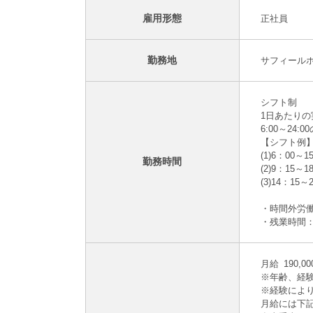
雇用形態
正社員
勤務地
サフィールホ
シフト制
1日あたりの
6:00～24
【シフト例
(1)6：00～1
勤務時間
(2)9：15～1
(3)14：15～
・時間外労
・残業時間：
月給 190,0
※年齢、経
※経験によ
月給には下