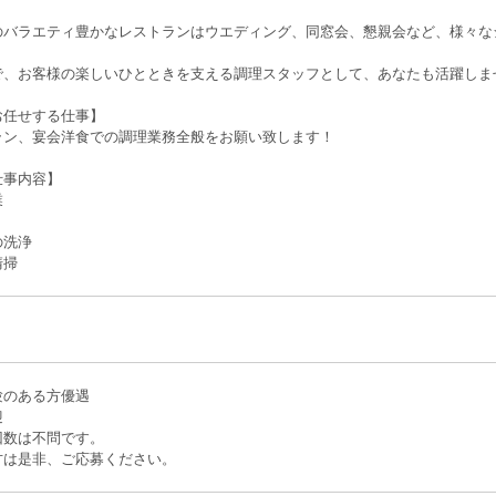
のバラエティ豊かなレストランはウエディング、同窓会、懇親会など、様々な
で、お客様の楽しいひとときを支える調理スタッフとして、あなたも活躍しま
お任せする仕事】
ラン、宴会洋食での調理業務全般をお願い致します！
仕事内容】
業
の洗浄
清掃
験のある方優遇
迎
回数は不問です。
方は是非、ご応募ください。