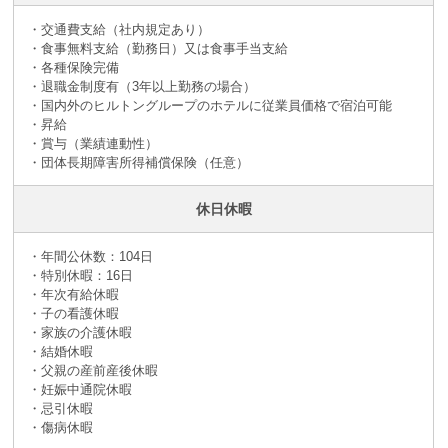
・交通費支給（社内規定あり）
・食事無料支給（勤務日）又は食事手当支給
・各種保険完備
・退職金制度有（3年以上勤務の場合）
・国内外のヒルトングループのホテルに従業員価格で宿泊可能
・昇給
・賞与（業績連動性）
・団体長期障害所得補償保険（任意）
休日休暇
・年間公休数：104日
・特別休暇：16日
・年次有給休暇
・子の看護休暇
・家族の介護休暇
・結婚休暇
・父親の産前産後休暇
・妊娠中通院休暇
・忌引休暇
・傷病休暇