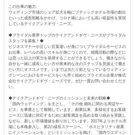
この仕事の魅力:
ウェディング市場のシェア拡大を軸にブティックホテル市場の創出
といった成長戦略をかかげ、コロナ禍においても高い収益性を実現
しているテイクアンドギヴ・ニーズ。
◆ブライダル業界トップのテイクアンドギヴ・ニーズがブライダル
スタッフを募集！◆
ビジネスマナーや正しい言葉遣いが身につくブライダルサービスの
お仕事。レベルの高いスキルが身につくので、就職活動の際などに
は思った以上の実力を発揮することができるでしょう。働きながら
自分も一緒に成長したい方や将来的な次のステップを見据えて働き
たい方にオススメです。いまでは当たり前となっているウェディン
グシーンにおけるサービスをいち早く始めたブライダル企業が株式
会社テイクアンドギヴ・ニーズです。ぜひ一度お問い合わせくださ
い。
◆テイクアンドギヴ・ニーズのミッションと未来の戦略◆
「国内ウェディング」を主とし、「その他 婚礼に関わる周辺サー
ビス」を事業として展開しています。創業以来、多様化するお客様
ニーズに迅速に対応するために顧客満足を高める取り組みを実践し
ながら、新しい市場価値を創り出しています。2017年よりホテル市
場にも本格参入し、第2の成長ステージへ。「ホスピタリティ産業
にイノベーションを」というミッションを掲げ、「国内ウエディン