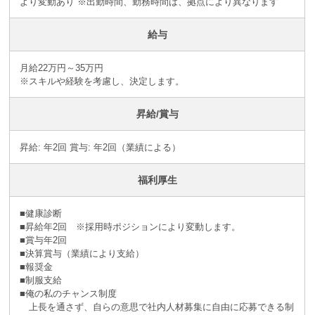
より変動あり ※出勤時間、勤務時間は、拠点により異なります
給与
月給22万円～35万円
※スキルや経験を考慮し、決定します。
昇給/賞与
昇給: 年2回 賞与: 年2回（業績による）
福利厚生
■健康診断
■昇給年2回 ※採⽤時ポジションにより変動します。
■賞与年2回
■決算賞与（業績により⽀給）
■報奨⾦
■制服支給
■俺の私のチャンス制度
上長を通さず、自らの意思で社内人材募集に自由に応募できる制