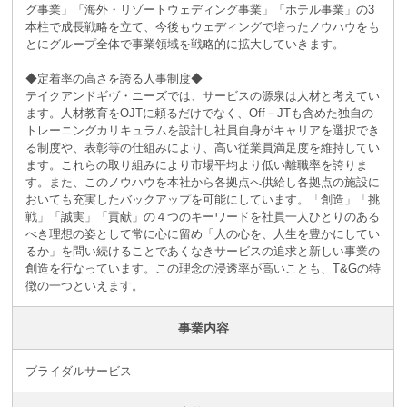
グ事業」「海外・リゾートウェディング事業」「ホテル事業」の3
本柱で成長戦略を立て、今後もウェディングで培ったノウハウをも
とにグループ全体で事業領域を戦略的に拡大していきます。
◆定着率の高さを誇る人事制度◆
テイクアンドギヴ・ニーズでは、サービスの源泉は人材と考えてい
ます。人材教育をOJTに頼るだけでなく、Off－JTも含めた独自の
トレーニングカリキュラムを設計し社員自身がキャリアを選択でき
る制度や、表彰等の仕組みにより、高い従業員満足度を維持してい
ます。これらの取り組みにより市場平均より低い離職率を誇りま
す。また、このノウハウを本社から各拠点へ供給し各拠点の施設に
おいても充実したバックアップを可能にしています。「創造」「挑
戦」「誠実」「貢献」の４つのキーワードを社員一人ひとりのある
べき理想の姿として常に心に留め「人の心を、人生を豊かにしてい
るか」を問い続けることであくなきサービスの追求と新しい事業の
創造を行なっています。この理念の浸透率が高いことも、T&Gの特
徴の一つといえます。
事業内容
ブライダルサービス