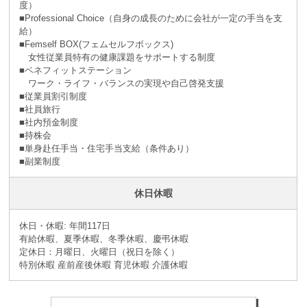
度）
■Professional Choice（自身の成長のために会社が⼀定の手当を支
給）
■Femself BOX(フェムセルフボックス)
女性従業員特有の健康課題をサポートする制度
■ベネフィットステーション
ワーク・ライフ・バランスの実現や自己啓発支援
■従業員割引制度
■社員旅⾏
■社内預⾦制度
■持株会
■単身赴任手当・住宅手当支給（条件あり）
■副業制度
休日休暇
休日・休暇: 年間117日
有給休暇、夏季休暇、冬季休暇、慶弔休暇
定休日：月曜日、火曜日（祝日を除く）
特別休暇 産前産後休暇 育児休暇 介護休暇