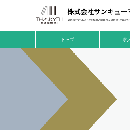
トップ
求