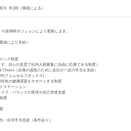
 賞与: 年2回（業績による）
回 ※採⽤時ポジションにより変動します。
（業績により⽀給）
チャンス制度
ず、自らの意思で社内人材募集に自由に応募できる制度）
sional Choice（自身の成長のために会社が⼀定の手当を支給）
f BOX(フェムセルフボックス)
特有の健康課題をサポートする制度
ットステーション
イフ・バランスの実現や自己啓発支援
制度
度
手当・住宅手当支給（条件あり）