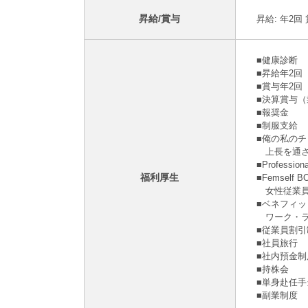
昇給/賞与
昇給: 年2回
■健康診断
■昇給年2
■賞与年2回
■決算賞与
■報奨⾦
■制服支給
■俺の私の
上長を通さ
■Profes
福利厚生
■Femsel
女性従業員
■ベネフィ
ワーク・ラ
■従業員割引
■社員旅⾏
■社内預⾦制
■持株会
■単身赴任
■副業制度