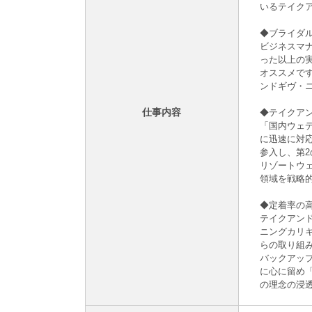
いるテイク
◆ブライダ
ビジネスマ
った以上の
オススメで
ンドギヴ・
仕事内容
◆テイクア
「国内ウェ
に迅速に対
参入し、第
リゾートウ
領域を戦略
◆定着率の
テイクアンド
ニングカリ
らの取り組
バックアッ
に心に留め
の理念の浸