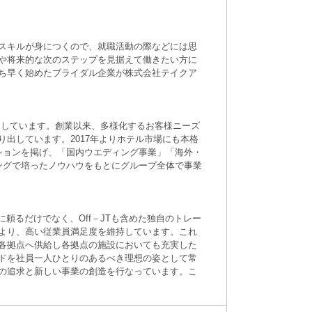
スキルが身につくので、就職活動の際などには思
や将来的な次のステップを見据えて働きたい方に
ち早く始めたブライダル企業が株式会社テイクア
開しています。創業以来、多様化するお客様ニーズ
出しています。2017年よりホテル市場にも本格
ションを掲げ、「国内ウエディング事業」「海外・
ングで培ったノウハウをもとにグループ全体で事業
頼るだけでなく、Off－JTも含めた独自のトレー
より、高い従業員満足度を維持しています。これ
各拠点へ供給し各拠点の施設においても充実した
ドを社員一人ひとりのあるべき理想の姿として常
の追求と新しい事業の創造を行なっています。こ