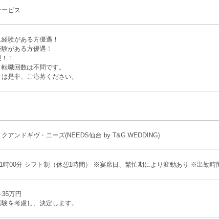
サービス
ス経験がある方優遇！
経験がある方優遇！
迎！！
、転職回数は不問です。
方は是非、ご応募ください。
アンドギヴ・ニーズ(NEEDS仙台 by T&G WEDDING)
〜21時00分 シフト制（休憩1時間） ※宴席日、繁忙期により変動あり ※出
～35万円
経験を考慮し、決定します。