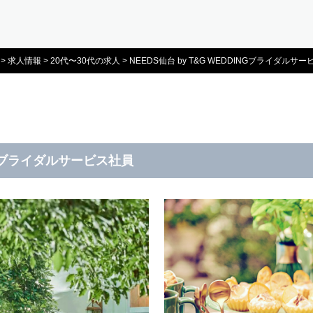
>
求人情報
>
20代〜30代の求人
>
NEEDS仙台 by T&G WEDDINGブライダルサ
INGブライダルサービス社員