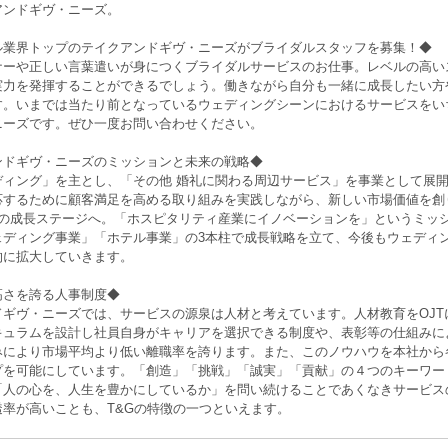
アンドギヴ・ニーズ。
ル業界トップのテイクアンドギヴ・ニーズがブライダルスタッフを募集！◆
ナーや正しい言葉遣いが身につくブライダルサービスのお仕事。レベルの高い
実力を発揮することができるでしょう。働きながら自分も一緒に成長したい方
す。いまでは当たり前となっているウェディングシーンにおけるサービスをい
ニーズです。ぜひ一度お問い合わせください。
ンドギヴ・ニーズのミッションと未来の戦略◆
ディング」を主とし、「その他 婚礼に関わる周辺サービス」を事業として展
応するために顧客満足を高める取り組みを実践しながら、新しい市場価値を創り
2の成長ステージへ。「ホスピタリティ産業にイノベーションを」というミッ
ェディング事業」「ホテル事業」の3本柱で成長戦略を立て、今後もウェディ
的に拡大していきます。
高さを誇る人事制度◆
ギヴ・ニーズでは、サービスの源泉は人材と考えています。人材教育をOJTに
キュラムを設計し社員自身がキャリアを選択できる制度や、表彰等の仕組みに
みにより市場平均より低い離職率を誇ります。また、このノウハウを本社から
プを可能にしています。「創造」「挑戦」「誠実」「貢献」の４つのキーワー
「人の心を、人生を豊かにしているか」を問い続けることであくなきサービス
透率が高いことも、T&Gの特徴の一つといえます。