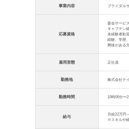
事業内容
ブライダル
宴会サービ
キャプテン
応募資格
未経験者歓
経験、学歴
興味がある
雇用形態
正社員
勤務地
株式会社テイク
勤務時間
10時00分
月給22万円
給与
※スキルや