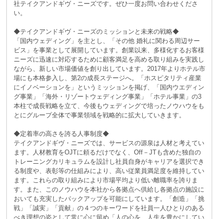
社テイクアンドギヴ・ニーズです。ぜひ一度お問い合わせくださ
い。
◆テイクアンドギヴ・ニーズのミッションと未来の戦略◆
「国内ウェディング」を主とし、「その他 婚礼に関わる周辺サー
ビス」を事業として展開しています。創業以来、多様化するお客様
ニーズに迅速に対応するために顧客満足を高める取り組みを実践し
ながら、新しい市場価値を創り出しています。2017年よりホテル市
場にも本格参入し、第2の成長ステージへ。「ホスピタリティ産業
にイノベーションを」というミッションを掲げ、「国内ウエディン
グ事業」「海外・リゾートウェディング事業」「ホテル事業」の3
本柱で成長戦略を立て、今後もウェディングで培ったノウハウをも
とにグループ全体で事業領域を戦略的に拡大していきます。
◆定着率の高さを誇る人事制度◆
テイクアンドギヴ・ニーズでは、サービスの源泉は人材と考えてい
ます。人材教育をOJTに頼るだけでなく、Off－JTも含めた独自の
トレーニングカリキュラムを設計し社員自身がキャリアを選択でき
る制度や、表彰等の仕組みにより、高い従業員満足度を維持してい
ます。これらの取り組みにより市場平均より低い離職率を誇りま
す。また、このノウハウを本社から各拠点へ供給し各拠点の施設に
おいても充実したバックアップを可能にしています。「創造」「挑
戦」「誠実」「貢献」の４つのキーワードを社員一人ひとりのある
べき理想の姿として常に心に留め「人の心を、人生を豊かにしてい