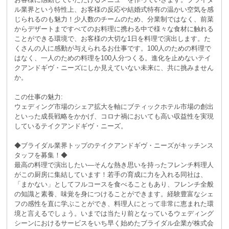
ル業界という特性上、お客様の反応や結婚式特有の温かい空気を感
じられるのも魅力！少人数のチームのため、分業制ではなく、前菜
からデザートまですべてのお料理に携わる中で様々な食材に触れる
ことができる環境で、お客様の大切な1日を料理で演出します。た
くさんの人に感動が与えられるお仕事です。100人のための料理で
はなく、一人のための料理を100人分つくる。進化を止めないテイ
クアンドギヴ・ニーズにしか見えていない未来に、共に挑みません
か。
この仕事の魅力:
ウェディング市場のシェア拡大を軸にブティックホテル市場の創出
といった成長戦略をかかげ、コロナ禍においても高い収益性を実現
しているテイクアンドギヴ・ニーズ。
◆ブライダル業界トップのテイクアンドギヴ・ニーズがキッチンス
タッフを募集！◆
最高の料理で演出したい―そんな熱き思いを持ったフレンチ料理人
がこの厨房に集結しています！若手の育成に力を入れる同社は、
「まかない」としてフルコースを食べることもあり、フレンチ全般
の知識と素養、味覚を身につけることができます。経験豊富なシェ
フの感性を直に学ぶことができ、料理人にとって非常に恵まれた環
境と言えるでしょう。いまでは当たり前となっているウェディング
シーンにおけるサービスをいち早く始めたブライダル企業が株式会