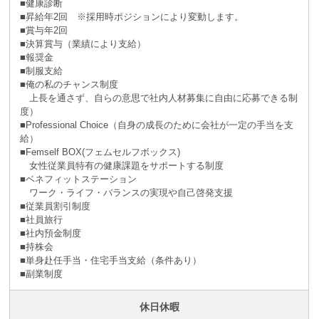
■健康診断
■昇給年2回 ※採⽤時ポジションにより変動します。
■賞与年2回
■決算賞与（業績により⽀給）
■報奨⾦
■制服支給
■俺の私のチャンス制度
上長を通さず、自らの意思で社内人材募集に自由に応募できる制
度）
■Professional Choice（自身の成長のために会社が⼀定の手当を支
給）
■Femself BOX(フェムセルフボックス)
女性従業員特有の健康課題をサポートする制度
■ベネフィットステーション
ワーク・ライフ・バランスの実現や自己啓発支援
■従業員割引制度
■社員旅⾏
■社内預⾦制度
■持株会
■単身赴任手当・住宅手当支給（条件あり）
■副業制度
休日休暇