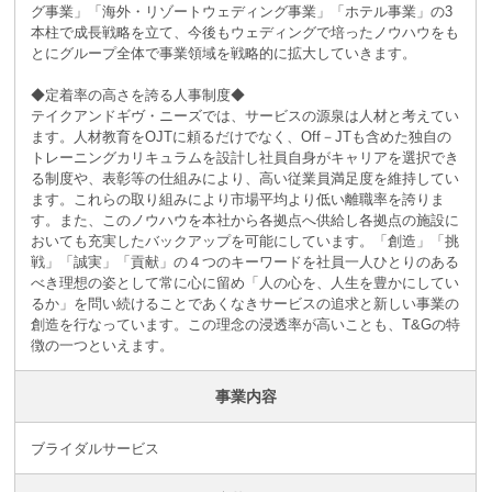
グ事業」「海外・リゾートウェディング事業」「ホテル事業」の3
本柱で成長戦略を立て、今後もウェディングで培ったノウハウをも
とにグループ全体で事業領域を戦略的に拡大していきます。
◆定着率の高さを誇る人事制度◆
テイクアンドギヴ・ニーズでは、サービスの源泉は人材と考えてい
ます。人材教育をOJTに頼るだけでなく、Off－JTも含めた独自の
トレーニングカリキュラムを設計し社員自身がキャリアを選択でき
る制度や、表彰等の仕組みにより、高い従業員満足度を維持してい
ます。これらの取り組みにより市場平均より低い離職率を誇りま
す。また、このノウハウを本社から各拠点へ供給し各拠点の施設に
おいても充実したバックアップを可能にしています。「創造」「挑
戦」「誠実」「貢献」の４つのキーワードを社員一人ひとりのある
べき理想の姿として常に心に留め「人の心を、人生を豊かにしてい
るか」を問い続けることであくなきサービスの追求と新しい事業の
創造を行なっています。この理念の浸透率が高いことも、T&Gの特
徴の一つといえます。
事業内容
ブライダルサービス