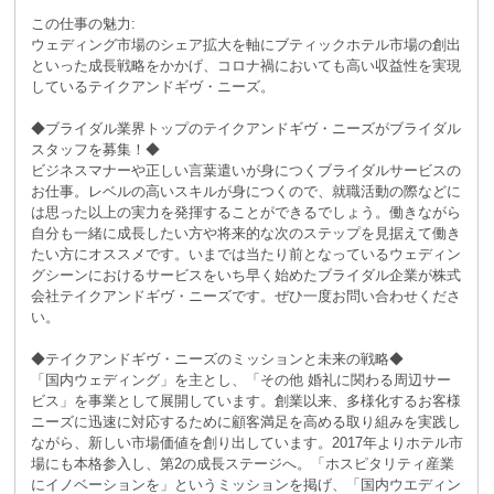
この仕事の魅力:
ウェディング市場のシェア拡大を軸にブティックホテル市場の創出
といった成長戦略をかかげ、コロナ禍においても高い収益性を実現
しているテイクアンドギヴ・ニーズ。
◆ブライダル業界トップのテイクアンドギヴ・ニーズがブライダル
スタッフを募集！◆
ビジネスマナーや正しい言葉遣いが身につくブライダルサービスの
お仕事。レベルの高いスキルが身につくので、就職活動の際などに
は思った以上の実力を発揮することができるでしょう。働きながら
自分も一緒に成長したい方や将来的な次のステップを見据えて働き
たい方にオススメです。いまでは当たり前となっているウェディン
グシーンにおけるサービスをいち早く始めたブライダル企業が株式
会社テイクアンドギヴ・ニーズです。ぜひ一度お問い合わせくださ
い。
◆テイクアンドギヴ・ニーズのミッションと未来の戦略◆
「国内ウェディング」を主とし、「その他 婚礼に関わる周辺サー
ビス」を事業として展開しています。創業以来、多様化するお客様
ニーズに迅速に対応するために顧客満足を高める取り組みを実践し
ながら、新しい市場価値を創り出しています。2017年よりホテル市
場にも本格参入し、第2の成長ステージへ。「ホスピタリティ産業
にイノベーションを」というミッションを掲げ、「国内ウエディン