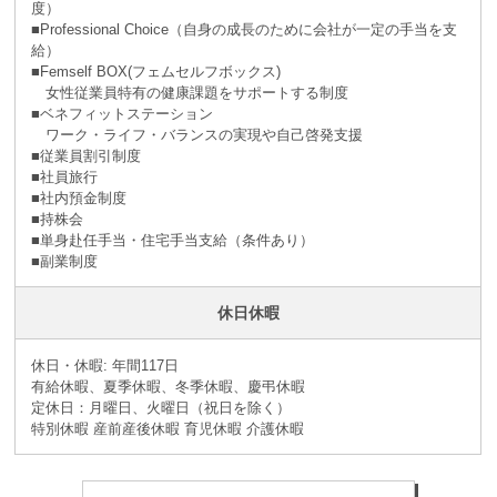
度）
■Professional Choice（自身の成長のために会社が⼀定の手当を支
給）
■Femself BOX(フェムセルフボックス)
女性従業員特有の健康課題をサポートする制度
■ベネフィットステーション
ワーク・ライフ・バランスの実現や自己啓発支援
■従業員割引制度
■社員旅⾏
■社内預⾦制度
■持株会
■単身赴任手当・住宅手当支給（条件あり）
■副業制度
休日休暇
休日・休暇: 年間117日
有給休暇、夏季休暇、冬季休暇、慶弔休暇
定休日：月曜日、火曜日（祝日を除く）
特別休暇 産前産後休暇 育児休暇 介護休暇