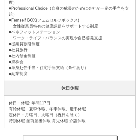
度）
■Professional Choice（自身の成長のために会社が⼀定の手当を支
給）
■Femself BOX(フェムセルフボックス)
女性従業員特有の健康課題をサポートする制度
■ベネフィットステーション
ワーク・ライフ・バランスの実現や自己啓発支援
■従業員割引制度
■社員旅⾏
■社内預⾦制度
■持株会
■単身赴任手当・住宅手当支給（条件あり）
■副業制度
休日休暇
休日・休暇: 年間117日
有給休暇、夏季休暇、冬季休暇、慶弔休暇
定休日：月曜日、火曜日（祝日を除く）
特別休暇 産前産後休暇 育児休暇 介護休暇