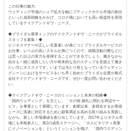
この仕事の魅力:
ウェディング市場のシェア拡大を軸にブティックホテル市場の創出
といった成長戦略をかかげ、コロナ禍においても高い収益性を実現
しているテイクアンドギヴ・ニーズ。
◆ブライダル業界トップのテイクアンドギヴ・ニーズがブライダル
スタッフを募集！◆
ビジネスマナーや正しい言葉遣いが身につくブライダルサービスの
お仕事。レベルの高いスキルが身につくので、就職活動の際などに
は思った以上の実力を発揮することができるでしょう。働きながら
自分も一緒に成長したい方や将来的な次のステップを見据えて働き
たい方にオススメです。いまでは当たり前となっているウェディン
グシーンにおけるサービスをいち早く始めたブライダル企業が株式
会社テイクアンドギヴ・ニーズです。ぜひ一度お問い合わせくださ
い。
◆テイクアンドギヴ・ニーズのミッションと未来の戦略◆
「国内ウェディング」を主とし、「その他 婚礼に関わる周辺サー
ビス」を事業として展開しています。創業以来、多様化するお客様
ニーズに迅速に対応するために顧客満足を高める取り組みを実践し
ながら、新しい市場価値を創り出しています。2017年よりホテル市
場にも本格参入し、第2の成長ステージへ。「ホスピタリティ産業
にイノベーションを」というミッションを掲げ、「国内ウエディン