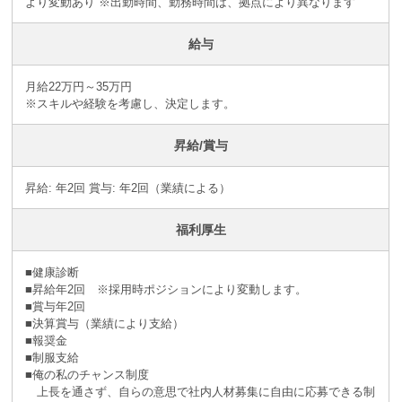
より変動あり ※出勤時間、勤務時間は、拠点により異なります
給与
月給22万円～35万円
※スキルや経験を考慮し、決定します。
昇給/賞与
昇給: 年2回 賞与: 年2回（業績による）
福利厚生
■健康診断
■昇給年2回 ※採⽤時ポジションにより変動します。
■賞与年2回
■決算賞与（業績により⽀給）
■報奨⾦
■制服支給
■俺の私のチャンス制度
上長を通さず、自らの意思で社内人材募集に自由に応募できる制