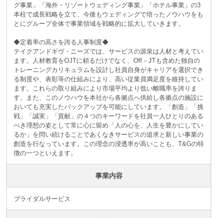
グ事業」「海外・リゾートウェディング事業」「ホテル事業」の3
本柱で成長戦略を立て、今後もウェディングで培ったノウハウをも
とにグループ全体で事業領域を戦略的に拡大していきます。
◆定着率の高さを誇る人事制度◆
テイクアンドギヴ・ニーズでは、サービスの源泉は人材と考えてい
ます。人材教育をOJTに頼るだけでなく、Off－JTも含めた独自の
トレーニングカリキュラムを設計し社員自身がキャリアを選択でき
る制度や、表彰等の仕組みにより、高い従業員満足度を維持してい
ます。これらの取り組みにより市場平均より低い離職率を誇りま
す。また、このノウハウを本社から各拠点へ供給し各拠点の施設に
おいても充実したバックアップを可能にしています。「創造」「挑
戦」「誠実」「貢献」の４つのキーワードを社員一人ひとりのある
べき理想の姿として常に心に留め「人の心を、人生を豊かにしてい
るか」を問い続けることであくなきサービスの追求と新しい事業の
創造を行なっています。この理念の浸透率が高いことも、T&Gの特
徴の一つといえます。
事業内容
ブライダルサービス