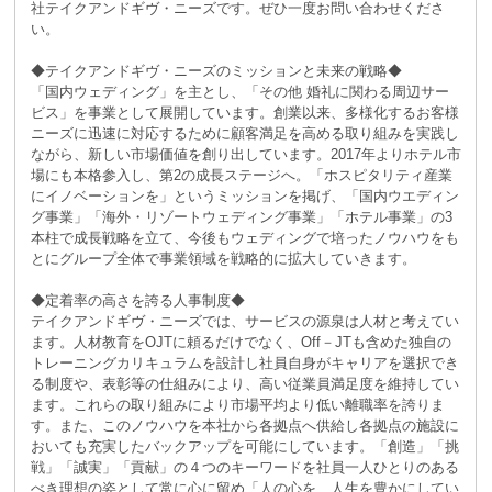
社テイクアンドギヴ・ニーズです。ぜひ一度お問い合わせくださ
い。
◆テイクアンドギヴ・ニーズのミッションと未来の戦略◆
「国内ウェディング」を主とし、「その他 婚礼に関わる周辺サー
ビス」を事業として展開しています。創業以来、多様化するお客様
ニーズに迅速に対応するために顧客満足を高める取り組みを実践し
ながら、新しい市場価値を創り出しています。2017年よりホテル市
場にも本格参入し、第2の成長ステージへ。「ホスピタリティ産業
にイノベーションを」というミッションを掲げ、「国内ウエディン
グ事業」「海外・リゾートウェディング事業」「ホテル事業」の3
本柱で成長戦略を立て、今後もウェディングで培ったノウハウをも
とにグループ全体で事業領域を戦略的に拡大していきます。
◆定着率の高さを誇る人事制度◆
テイクアンドギヴ・ニーズでは、サービスの源泉は人材と考えてい
ます。人材教育をOJTに頼るだけでなく、Off－JTも含めた独自の
トレーニングカリキュラムを設計し社員自身がキャリアを選択でき
る制度や、表彰等の仕組みにより、高い従業員満足度を維持してい
ます。これらの取り組みにより市場平均より低い離職率を誇りま
す。また、このノウハウを本社から各拠点へ供給し各拠点の施設に
おいても充実したバックアップを可能にしています。「創造」「挑
戦」「誠実」「貢献」の４つのキーワードを社員一人ひとりのある
べき理想の姿として常に心に留め「人の心を、人生を豊かにしてい