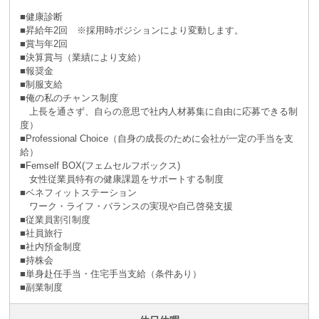
■健康診断
■昇給年2回 ※採⽤時ポジションにより変動します。
■賞与年2回
■決算賞与（業績により⽀給）
■報奨⾦
■制服支給
■俺の私のチャンス制度
上長を通さず、自らの意思で社内人材募集に自由に応募できる制
度）
■Professional Choice（自身の成長のために会社が⼀定の手当を支
給）
■Femself BOX(フェムセルフボックス)
女性従業員特有の健康課題をサポートする制度
■ベネフィットステーション
ワーク・ライフ・バランスの実現や自己啓発支援
■従業員割引制度
■社員旅⾏
■社内預⾦制度
■持株会
■単身赴任手当・住宅手当支給（条件あり）
■副業制度