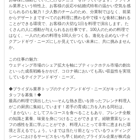
ル業界という特性上、お客様の反応や結婚式特有の温かい空気を感
じられるのも魅力！少人数のチームのため、分業制ではなく、前菜
からデザートまですべてのお料理に携わる中で様々な食材に触れる
ことができる環境で、お客様の大切な1日を料理で演出します。た
くさんの人に感動が与えられるお仕事です。100人のための料理で
はなく、一人のための料理を100人分つくる。進化を止めないテイ
クアンドギヴ・ニーズにしか見えていない未来に、共に挑みません
か。
この仕事の魅力:
ウェディング市場のシェア拡大を軸にブティックホテル市場の創出
といった成長戦略をかかげ、コロナ禍においても高い収益性を実現
しているテイクアンドギヴ・ニーズ。
◆ブライダル業界トップのテイクアンドギヴ・ニーズがキッチンス
タッフを募集！◆
最高の料理で演出したい―そんな熱き思いを持ったフレンチ料理人
がこの厨房に集結しています！若手の育成に力を入れる同社は、
「まかない」としてフルコースを食べることもあり、フレンチ全般
の知識と素養、味覚を身につけることができます。経験豊富なシェ
フの感性を直に学ぶことができ、料理人にとって非常に恵まれた環
境と言えるでしょう。いまでは当たり前となっているウェディング
シーンにおけるサービスをいち早く始めたブライダル企業が株式会