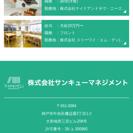
職種 ：調理(洋食)
勤務地：株式会社テイクアンドギヴ・ニーズ(アーククラブ迎賓館福山)
給与 ：月給20万円〜
職種 ：フロント
勤務地：株式会社 スリーワイ・エム・ディ(福山ターミナルホテル)
〒651-0084
神戸市中央区磯辺通3丁目1-2
大和地所三宮ビル208号
許可番号：28-ユ-300965