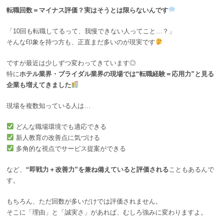
転職回数＝マイナス評価？実はそうとは限らないんです
「10回も転職してるって、我慢できない人ってこと…？」
そんな印象を持つ方も、正直まだ多いのが現実です
ですが最近は少しずつ変わってきています◎
特に
ホテル業界・ブライダル業界の現場では“転職経験＝応用力”と見る
企業も増えてきました
現場を複数知っている人は…
どんな職場環境でも適応できる
新人教育の改善点に気づける
多角的な視点でサービス提案ができる
など、
“即戦力＋改善力”を兼ね備えていると評価される
こともあるんで
す。
もちろん、ただ回数が多いだけでは評価されません。
そこに「理由」と「誠実さ」があれば、むしろ強みに変わりますよ。