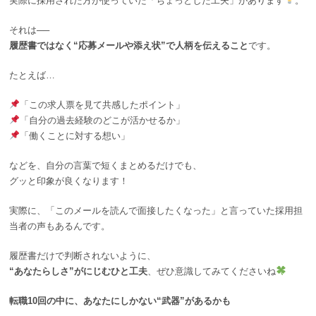
実際に採用された方が使っていた「ちょっとした工夫」があります
。
それは──
履歴書ではなく“応募メールや添え状”で人柄を伝えること
です。
たとえば…
「この求人票を見て共感したポイント」
「自分の過去経験のどこが活かせるか」
「働くことに対する想い」
などを、自分の言葉で短くまとめるだけでも、
グッと印象が良くなります！
実際に、「このメールを読んで面接したくなった」と言っていた採用担
当者の声もあるんです。
履歴書だけで判断されないように、
“
あなたらしさ”がにじむひと工夫
、ぜひ意識してみてくださいね
転職10回の中に、あなたにしかない“武器”があるかも