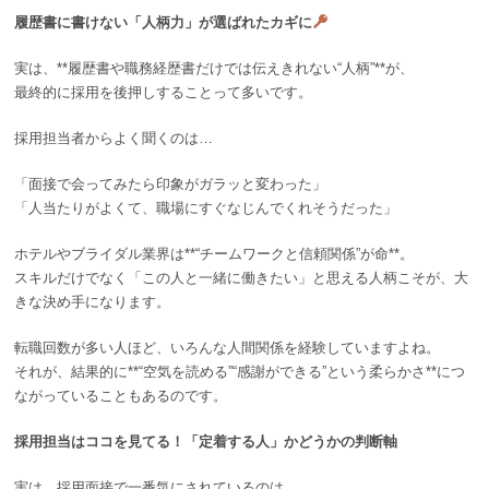
履歴書に書けない「人柄力」が選ばれたカギに
実は、**履歴書や職務経歴書だけでは伝えきれない“人柄”**が、
最終的に採用を後押しすることって多いです。
採用担当者からよく聞くのは…
「面接で会ってみたら印象がガラッと変わった」
「人当たりがよくて、職場にすぐなじんでくれそうだった」
ホテルやブライダル業界は**“チームワークと信頼関係”が命**。
スキルだけでなく「この人と一緒に働きたい」と思える人柄こそが、大
きな決め手になります。
転職回数が多い人ほど、いろんな人間関係を経験していますよね。
それが、結果的に**“空気を読める”“感謝ができる”という柔らかさ**につ
ながっていることもあるのです。
採用担当はココを見てる！「定着する人」かどうかの判断軸
実は、採用面接で一番気にされているのは