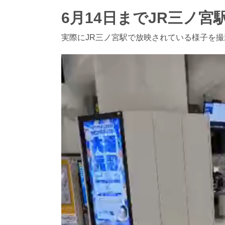
6月14日までJR三ノ宮
実際にJR三ノ宮駅で放映されている様子を