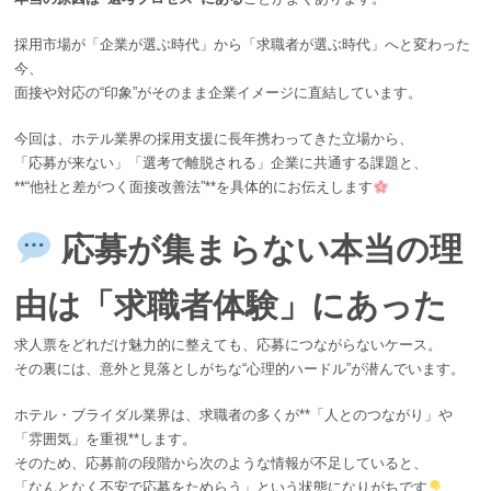
採用市場が「企業が選ぶ時代」から「求職者が選ぶ時代」へと変わった
今、
面接や対応の“印象”がそのまま企業イメージに直結しています。
今回は、ホテル業界の採用支援に長年携わってきた立場から、
「応募が来ない」「選考で離脱される」企業に共通する課題と、
**“他社と差がつく面接改善法”**を具体的にお伝えします
応募が集まらない本当の理
由は「求職者体験」にあった
求人票をどれだけ魅力的に整えても、応募につながらないケース。
その裏には、意外と見落としがちな“心理的ハードル”が潜んでいます。
ホテル・ブライダル業界は、求職者の多くが**「人とのつながり」や
「雰囲気」を重視**します。
そのため、応募前の段階から次のような情報が不足していると、
「なんとなく不安で応募をためらう」という状態になりがちです