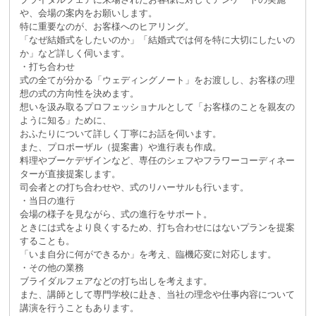
や、会場の案内をお願いします。
特に重要なのが、お客様へのヒアリング。
「なぜ結婚式をしたいのか」「結婚式では何を特に大切にしたいの
か」など詳しく伺います。
・打ち合わせ
式の全てが分かる「ウェディングノート」をお渡しし、お客様の理
想の式の方向性を決めます。
想いを汲み取るプロフェッショナルとして「お客様のことを親友の
ように知る」ために、
おふたりについて詳しく丁寧にお話を伺います。
また、プロポーザル（提案書）や進行表も作成。
料理やブーケデザインなど、専任のシェフやフラワーコーディネー
ターが直接提案します。
司会者との打ち合わせや、式のリハーサルも行います。
・当日の進行
会場の様子を見ながら、式の進行をサポート。
ときには式をより良くするため、打ち合わせにはないプランを提案
することも。
「いま自分に何ができるか」を考え、臨機応変に対応します。
・その他の業務
ブライダルフェアなどの打ち出しを考えます。
また、講師として専門学校に赴き、当社の理念や仕事内容について
講演を行うこともあります。