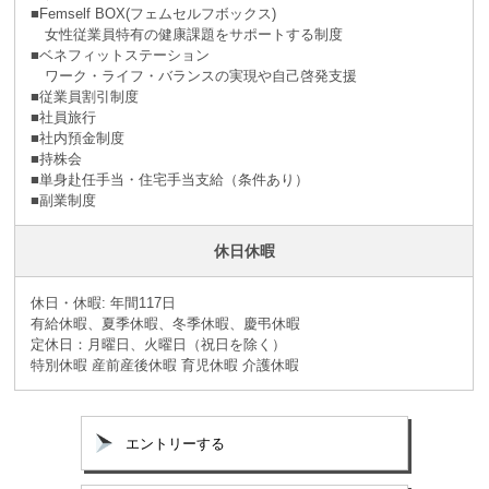
■Femself BOX(フェムセルフボックス)
女性従業員特有の健康課題をサポートする制度
■ベネフィットステーション
ワーク・ライフ・バランスの実現や自己啓発支援
■従業員割引制度
■社員旅⾏
■社内預⾦制度
■持株会
■単身赴任手当・住宅手当支給（条件あり）
■副業制度
休日休暇
休日・休暇: 年間117日
有給休暇、夏季休暇、冬季休暇、慶弔休暇
定休日：月曜日、火曜日（祝日を除く）
特別休暇 産前産後休暇 育児休暇 介護休暇
エントリーする