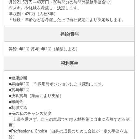
月給21.5万円～40万円（30時間分の時間外業務手当含む）
※スキルや経験を考慮し、決定します。
年収例：420万（入社3年）
＊経験・年齢などを考慮した上で当社規定により決定致します。
昇給/賞与
昇給: 年2回 賞与: 年2回（業績による）
福利厚生
■健康診断
■昇給年2回 ※採⽤時ポジションにより変動します。
■賞与年2回
■決算賞与（業績により⽀給）
■報奨⾦
■制服支給
■俺の私のチャンス制度
上長を通さず、自らの意思で社内人材募集に自由に応募できる制
度）
■Professional Choice（自身の成長のために会社が⼀定の手当を支
給）