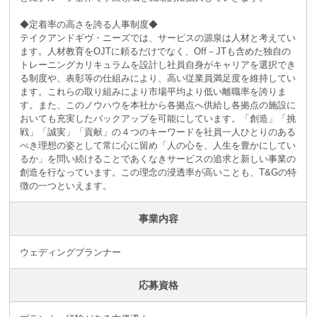
◆定着率の高さを誇る人事制度◆
テイクアンドギヴ・ニーズでは、サービスの源泉は人材と考えてい
ます。人材教育をOJTに頼るだけでなく、Off－JTも含めた独自の
トレーニングカリキュラムを設計し社員自身がキャリアを選択でき
る制度や、表彰等の仕組みにより、高い従業員満足度を維持してい
ます。これらの取り組みにより市場平均より低い離職率を誇りま
す。また、このノウハウを本社から各拠点へ供給し各拠点の施設に
おいても充実したバックアップを可能にしています。「創造」「挑
戦」「誠実」「貢献」の４つのキーワードを社員一人ひとりのある
べき理想の姿として常に心に留め「人の心を、人生を豊かにしてい
るか」を問い続けることであくなきサービスの追求と新しい事業の
創造を行なっています。この理念の浸透率が高いことも、T&Gの特
徴の一つといえます。
事業内容
ウェディングプランナー
応募資格