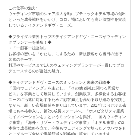
この仕事の魅力:
ウェディング市場のシェア拡大を軸にブティックホテル市場の創出
といった成長戦略をかかげ、コロナ禍においても高い収益性を実現
しているテイクアンドギヴ・ニーズ。
◆ブライダル業界トップのテイクアンドギヴ・ニーズがウェディン
グプランナーを募集！◆
・「一顧客一担当制」
お客様の想いを「かたち」にするため、新規接客から当日の進行、
装飾のテーマ、
料理やサービスまで1人のウェディングプランナーが一貫してプロ
デュースするのが当社の魅力。
◆テイクアンドギヴ・ニーズのミッションと未来の戦略◆
「国内ウェディング」を主とし、「その他 婚礼に関わる周辺サー
ビス」を事業として展開しています。創業以来、多様化するお客様
ニーズに迅速に対応するために顧客満足を高める取り組みを実践し
ながら、新しい市場価値を創り出しています。2017年よりホテル市
場にも本格参入し、第2の成長ステージへ。「ホスピタリティ産業
にイノベーションを」というミッションを掲げ、「国内ウエディン
グ事業」「海外・リゾートウェディング事業」「ホテル事業」の3
本柱で成長戦略を立て、今後もウェディングで培ったノウハウをも
とにグループ全体で事業領域を戦略的に拡大していきます。