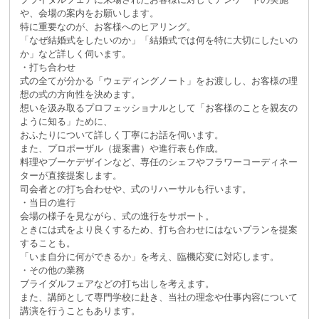
や、会場の案内をお願いします。
特に重要なのが、お客様へのヒアリング。
「なぜ結婚式をしたいのか」「結婚式では何を特に大切にしたいの
か」など詳しく伺います。
・打ち合わせ
式の全てが分かる「ウェディングノート」をお渡しし、お客様の理
想の式の方向性を決めます。
想いを汲み取るプロフェッショナルとして「お客様のことを親友の
ように知る」ために、
おふたりについて詳しく丁寧にお話を伺います。
また、プロポーザル（提案書）や進行表も作成。
料理やブーケデザインなど、専任のシェフやフラワーコーディネー
ターが直接提案します。
司会者との打ち合わせや、式のリハーサルも行います。
・当日の進行
会場の様子を見ながら、式の進行をサポート。
ときには式をより良くするため、打ち合わせにはないプランを提案
することも。
「いま自分に何ができるか」を考え、臨機応変に対応します。
・その他の業務
ブライダルフェアなどの打ち出しを考えます。
また、講師として専門学校に赴き、当社の理念や仕事内容について
講演を行うこともあります。