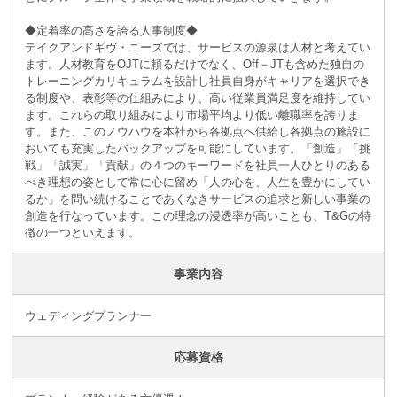
◆定着率の高さを誇る人事制度◆
テイクアンドギヴ・ニーズでは、サービスの源泉は人材と考えてい
ます。人材教育をOJTに頼るだけでなく、Off－JTも含めた独自の
トレーニングカリキュラムを設計し社員自身がキャリアを選択でき
る制度や、表彰等の仕組みにより、高い従業員満足度を維持してい
ます。これらの取り組みにより市場平均より低い離職率を誇りま
す。また、このノウハウを本社から各拠点へ供給し各拠点の施設に
おいても充実したバックアップを可能にしています。「創造」「挑
戦」「誠実」「貢献」の４つのキーワードを社員一人ひとりのある
べき理想の姿として常に心に留め「人の心を、人生を豊かにしてい
るか」を問い続けることであくなきサービスの追求と新しい事業の
創造を行なっています。この理念の浸透率が高いことも、T&Gの特
徴の一つといえます。
事業内容
ウェディングプランナー
応募資格