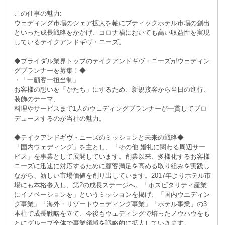
この仕事の魅力:
ウェディング市場のシェア拡大を軸にブティックホテル市場の創出
といった成長戦略をかかげ、コロナ禍においても高い収益性を実現
しているテイクアンドギヴ・ニーズ。
◆ブライダル業界トップのテイクアンドギヴ・ニーズがウェディン
グプランナーを募集！◆
・「一顧客一担当制」
お客様の想いを「かたち」にするため、新規接客から当日の進行、
装飾のテーマ、
料理やサービスまで1人のウェディングプランナーが一貫してプロ
デュースするのが当社の魅力。
◆テイクアンドギヴ・ニーズのミッションと未来の戦略◆
「国内ウェディング」を主とし、「その他 婚礼に関わる周辺サー
ビス」を事業として展開しています。創業以来、多様化するお客様
ニーズに迅速に対応するために顧客満足を高める取り組みを実践し
ながら、新しい市場価値を創り出しています。2017年よりホテル市
場にも本格参入し、第2の成長ステージへ。「ホスピタリティ産業
にイノベーションを」というミッションを掲げ、「国内ウエディン
グ事業」「海外・リゾートウェディング事業」「ホテル事業」の3
本柱で成長戦略を立て、今後もウェディングで培ったノウハウをも
とにグループ全体で事業領域を戦略的に拡大していきます。