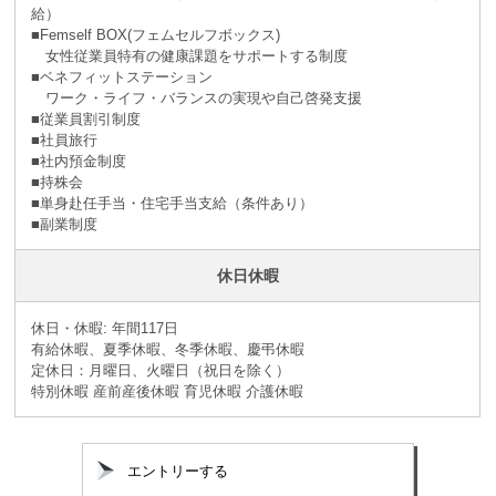
給）
■Femself BOX(フェムセルフボックス)
女性従業員特有の健康課題をサポートする制度
■ベネフィットステーション
ワーク・ライフ・バランスの実現や自己啓発支援
■従業員割引制度
■社員旅⾏
■社内預⾦制度
■持株会
■単身赴任手当・住宅手当支給（条件あり）
■副業制度
休日休暇
休日・休暇: 年間117日
有給休暇、夏季休暇、冬季休暇、慶弔休暇
定休日：月曜日、火曜日（祝日を除く）
特別休暇 産前産後休暇 育児休暇 介護休暇
エントリーする