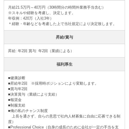
月給21.5万円～40万円（30時間分の時間外業務手当含む）
※スキルや経験を考慮し、決定します。
年収例：420万（入社3年）
＊経験・年齢などを考慮した上で当社規定により決定致します。
昇給/賞与
昇給: 年2回 賞与: 年2回（業績による）
福利厚生
■健康診断
■昇給年2回 ※採⽤時ポジションにより変動します。
■賞与年2回
■決算賞与（業績により⽀給）
■報奨⾦
■制服支給
■俺の私のチャンス制度
上長を通さず、自らの意思で社内人材募集に自由に応募できる制
度）
■Professional Choice（自身の成長のために会社が⼀定の手当を支