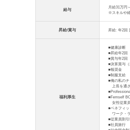
月給31万円
給与
※スキルや
昇給/賞与
昇給: 年2回
■健康診断
■昇給年2
■賞与年2回
■決算賞与
■報奨⾦
■制服支給
■俺の私の
上長を通さ
■Profes
福利厚生
■Femsel
女性従業員
■ベネフィ
ワーク・ラ
■従業員割引
■社員旅⾏