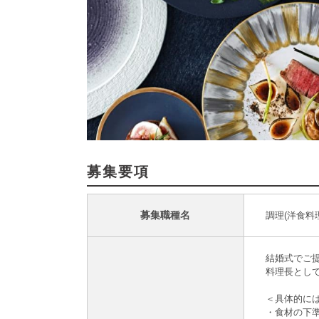
募集要項
募集職種名
調理(洋食料
結婚式でご
料理長とし
＜具体的に
・食材の下