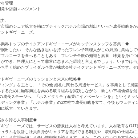
食材管理
開発や店舗マネジメント
力:
グ市場のシェア拡大を軸にブティックホテル市場の創出といった成長戦略をか
アンドギヴ・ニーズ。
ル業界トップのテイクアンドギヴ・ニーズがキッチンスタッフを募集！◆
で演出したい―そんな熱き思いを持ったフレンチ料理人がこの厨房に集結して
てフルコースを食べることもあり、フレンチ全般の知識と素養、味覚を身につ
とができ、料理人にとって非常に恵まれた環境と言えるでしょう。いまでは当
いち早く始めたブライダル企業が株式会社テイクアンドギヴ・ニーズです。ぜ
ンドギヴ・ニーズのミッションと未来の戦略◆
ディング」を主とし、「その他 婚礼に関わる周辺サービス」を事業として展
応するために顧客満足を高める取り組みを実践しながら、新しい市場価値を創り
2の成長ステージへ。「ホスピタリティ産業にイノベーションを」というミッ
ェディング事業」「ホテル事業」の3本柱で成長戦略を立て、今後もウェディ
的に拡大していきます。
高さを誇る人事制度◆
ギヴ・ニーズでは、サービスの源泉は人材と考えています。人材教育をOJTに
キュラムを設計し社員自身がキャリアを選択できる制度や、表彰等の仕組みに
みにより市場平均より低い離職率を誇ります。また、このノウハウを本社から