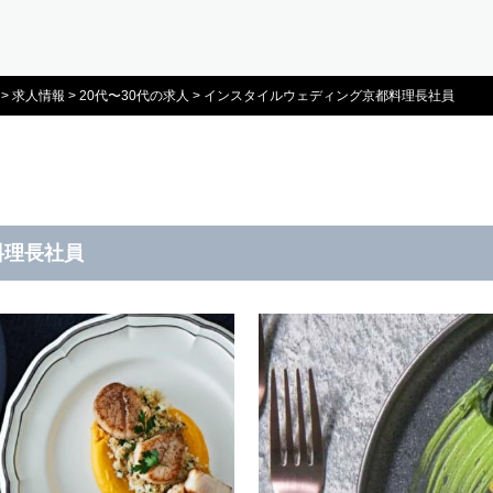
>
求人情報
>
20代〜30代の求人
>
インスタイルウェディング京都料理長社員
料理長社員