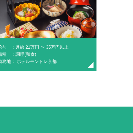
給与 ：月給 21万円 〜 35万円以上
職種 ：調理(和食)
勤務地： ホテルモントレ京都