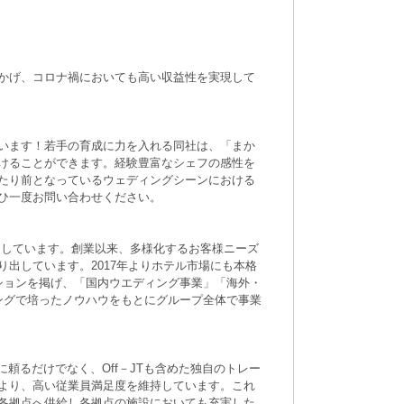
かげ、コロナ禍においても高い収益性を実現して
います！若手の育成に力を入れる同社は、「まか
けることができます。経験豊富なシェフの感性を
たり前となっているウェディングシーンにおける
ひ一度お問い合わせください。
開しています。創業以来、多様化するお客様ニーズ
出しています。2017年よりホテル市場にも本格
ションを掲げ、「国内ウエディング事業」「海外・
ングで培ったノウハウをもとにグループ全体で事業
頼るだけでなく、Off－JTも含めた独自のトレー
より、高い従業員満足度を維持しています。これ
各拠点へ供給し各拠点の施設においても充実した