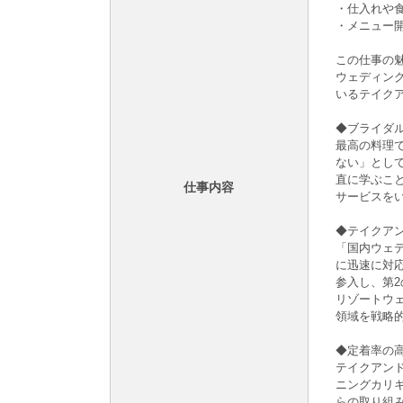
・仕入れや
・メニュー
この仕事の魅
ウェディン
いるテイク
◆ブライダ
最高の料理
ない」とし
直に学ぶこ
仕事内容
サービスを
◆テイクア
「国内ウェ
に迅速に対
参入し、第
リゾートウ
領域を戦略
◆定着率の
テイクアンド
ニングカリ
らの取り組