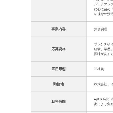
バックアッ
に心に留め
の理念の浸
事業内容
洋食調理
フレンチや
応募資格
経験、学歴
興味がある
雇用形態
正社員
勤務地
株式会社テイ
■勤務時間 
勤務時間
期により変