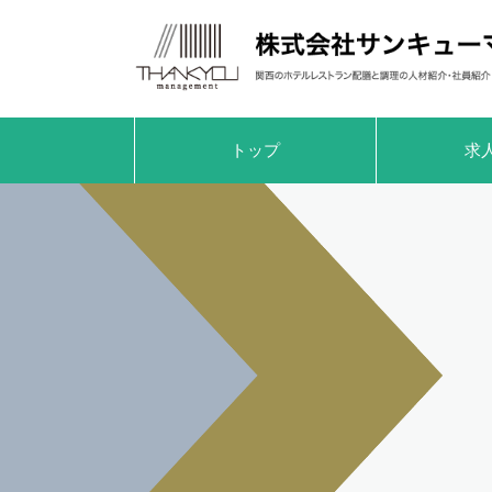
トップ
求