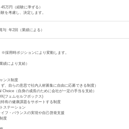
～45万円（経験に準ずる）
経験を考慮し、決定します。
 賞与: 年2回（業績による）
回 ※採⽤時ポジションにより変動します。
（業績により⽀給）
チャンス制度
ず、自らの意思で社内人材募集に自由に応募できる制度）
sional Choice（自身の成長のために会社が⼀定の手当を支給）
f BOX(フェムセルフボックス)
特有の健康課題をサポートする制度
ットステーション
イフ・バランスの実現や自己啓発支援
制度