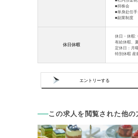
■社内預⾦制
■持株会
■単身赴任
■副業制度
休日・休暇: 
有給休暇、
休日休暇
定休日：月
特別休暇 産
エントリーする
この求人を閲覧された他の