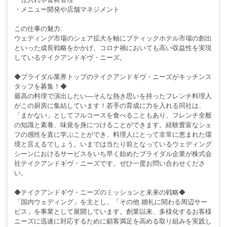
・メニュー開発や店舗マネジメント
この仕事の魅力:
ウェディング市場のシェア拡大を軸にブティックホテル市場の創出
といった成長戦略をかかげ、コロナ禍においても高い収益性を実現
しているテイクアンドギヴ・ニーズ。
◆ブライダル業界トップのテイクアンドギヴ・ニーズがキッチンス
タッフを募集！◆
最高の料理で演出したい―そんな熱き思いを持ったフレンチ料理人
がこの厨房に集結しています！若手の育成に力を入れる同社は、
「まかない」としてフルコースを食べることもあり、フレンチ全般
の知識と素養、味覚を身につけることができます。経験豊富なシェ
フの感性を直に学ぶことができ、料理人にとって非常に恵まれた環
境と言えるでしょう。いまでは当たり前となっているウェディング
シーンにおけるサービスをいち早く始めたブライダル企業が株式会
社テイクアンドギヴ・ニーズです。ぜひ一度お問い合わせくださ
い。
◆テイクアンドギヴ・ニーズのミッションと未来の戦略◆
「国内ウェディング」を主とし、「その他 婚礼に関わる周辺サー
ビス」を事業として展開しています。創業以来、多様化するお客様
ニーズに迅速に対応するために顧客満足を高める取り組みを実践し