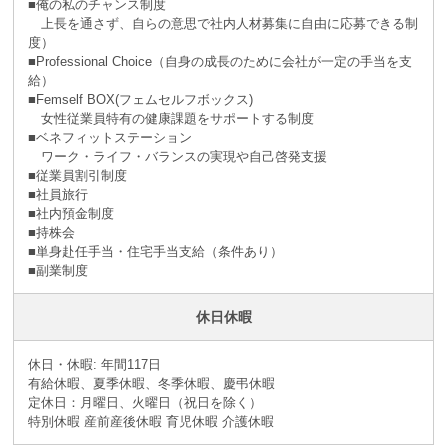
■俺の私のチャンス制度
上長を通さず、自らの意思で社内人材募集に自由に応募できる制
度）
■Professional Choice（自身の成長のために会社が⼀定の手当を支
給）
■Femself BOX(フェムセルフボックス)
女性従業員特有の健康課題をサポートする制度
■ベネフィットステーション
ワーク・ライフ・バランスの実現や自己啓発支援
■従業員割引制度
■社員旅⾏
■社内預⾦制度
■持株会
■単身赴任手当・住宅手当支給（条件あり）
■副業制度
休日休暇
休日・休暇: 年間117日
有給休暇、夏季休暇、冬季休暇、慶弔休暇
定休日：月曜日、火曜日（祝日を除く）
特別休暇 産前産後休暇 育児休暇 介護休暇