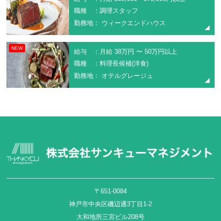
職種 ：調理スタッフ
勤務地： ウィークエンドハウス
NEW
給与 ：月給 38万円 〜 50万円以上
職種 ：料理長候補(洋食)
勤務地： オテルグレージュ
〒651-0084
神戸市中央区磯辺通3丁目1-2
大和地所三宮ビル208号