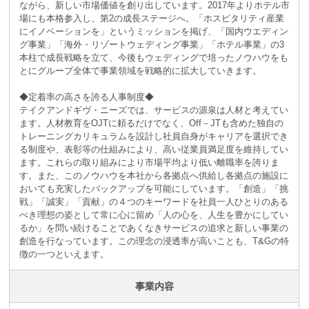
ながら、新しい市場価値を創り出しています。2017年よりホテル市
場にも本格参入し、第2の成長ステージへ。「ホスピタリティ産業
にイノベーションを」というミッションを掲げ、「国内ウエディン
グ事業」「海外・リゾートウェディング事業」「ホテル事業」の3
本柱で成長戦略を立て、今後もウェディングで培ったノウハウをも
とにグループ全体で事業領域を戦略的に拡大していきます。
◆定着率の高さを誇る人事制度◆
テイクアンドギヴ・ニーズでは、サービスの源泉は人材と考えてい
ます。人材教育をOJTに頼るだけでなく、Off－JTも含めた独自の
トレーニングカリキュラムを設計し社員自身がキャリアを選択でき
る制度や、表彰等の仕組みにより、高い従業員満足度を維持してい
ます。これらの取り組みにより市場平均より低い離職率を誇りま
す。また、このノウハウを本社から各拠点へ供給し各拠点の施設に
おいても充実したバックアップを可能にしています。「創造」「挑
戦」「誠実」「貢献」の４つのキーワードを社員一人ひとりのある
べき理想の姿として常に心に留め「人の心を、人生を豊かにしてい
るか」を問い続けることであくなきサービスの追求と新しい事業の
創造を行なっています。この理念の浸透率が高いことも、T&Gの特
徴の一つといえます。
事業内容