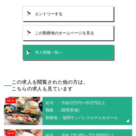
エントリーする
この勤務地のホームページを見る
求人情報一覧へ
この求人を閲覧された他の方は、
こちらの求人も見ています
NEW
給与 ：月給22万円〜26万円以上
職種 ：調理(和食)
勤務地： 福岡サンパレスホテル＆ホール
NEW
給与 ：月給 235,000～375,000円以上