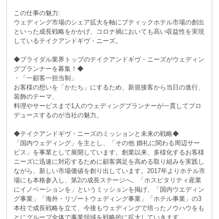
この仕事の魅力:
ウェディング市場のシェア拡大を軸にブティックホテル市場の創出
といった成長戦略をかかげ、コロナ禍においても高い収益性を実現
しているテイクアンドギヴ・ニーズ。
◆ブライダル業界トップのテイクアンドギヴ・ニーズがウェディン
グプランナーを募集！◆
・「一顧客一担当制」
お客様の想いを「かたち」にするため、新規接客から当日の進行、
装飾のテーマ、
料理やサービスまで1人のウェディングプランナーが一貫してプロ
デュースするのが当社の魅力。
◆テイクアンドギヴ・ニーズのミッションと未来の戦略◆
「国内ウェディング」を主とし、「その他 婚礼に関わる周辺サー
ビス」を事業として展開しています。創業以来、多様化するお客様
ニーズに迅速に対応するために顧客満足を高める取り組みを実践し
ながら、新しい市場価値を創り出しています。2017年よりホテル市
場にも本格参入し、第2の成長ステージへ。「ホスピタリティ産業
にイノベーションを」というミッションを掲げ、「国内ウエディン
グ事業」「海外・リゾートウェディング事業」「ホテル事業」の3
本柱で成長戦略を立て、今後もウェディングで培ったノウハウをも
とにグループ全体で事業領域を戦略的に拡大していきます。