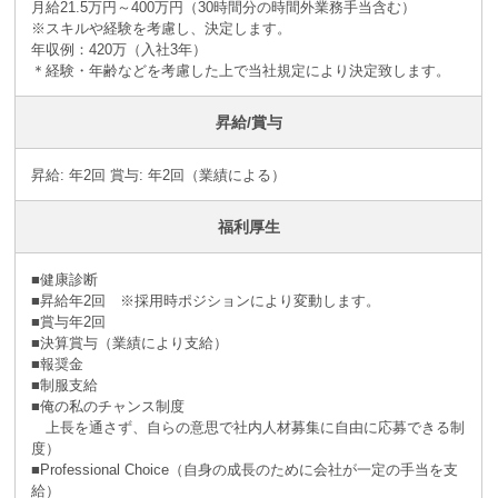
月給21.5万円～400万円（30時間分の時間外業務手当含む）
※スキルや経験を考慮し、決定します。
年収例：420万（入社3年）
＊経験・年齢などを考慮した上で当社規定により決定致します。
昇給/賞与
昇給: 年2回 賞与: 年2回（業績による）
福利厚生
■健康診断
■昇給年2回 ※採⽤時ポジションにより変動します。
■賞与年2回
■決算賞与（業績により⽀給）
■報奨⾦
■制服支給
■俺の私のチャンス制度
上長を通さず、自らの意思で社内人材募集に自由に応募できる制
度）
■Professional Choice（自身の成長のために会社が⼀定の手当を支
給）