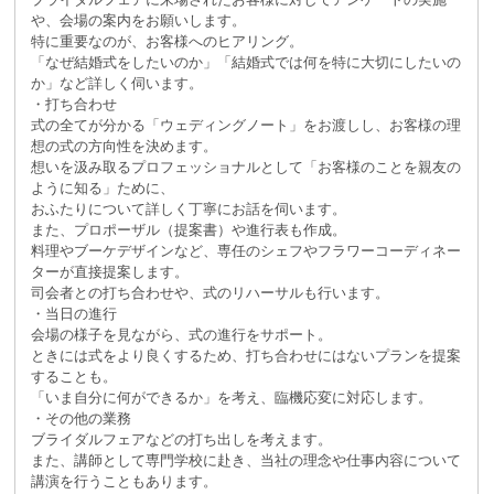
や、会場の案内をお願いします。
特に重要なのが、お客様へのヒアリング。
「なぜ結婚式をしたいのか」「結婚式では何を特に大切にしたいの
か」など詳しく伺います。
・打ち合わせ
式の全てが分かる「ウェディングノート」をお渡しし、お客様の理
想の式の方向性を決めます。
想いを汲み取るプロフェッショナルとして「お客様のことを親友の
ように知る」ために、
おふたりについて詳しく丁寧にお話を伺います。
また、プロポーザル（提案書）や進行表も作成。
料理やブーケデザインなど、専任のシェフやフラワーコーディネー
ターが直接提案します。
司会者との打ち合わせや、式のリハーサルも行います。
・当日の進行
会場の様子を見ながら、式の進行をサポート。
ときには式をより良くするため、打ち合わせにはないプランを提案
することも。
「いま自分に何ができるか」を考え、臨機応変に対応します。
・その他の業務
ブライダルフェアなどの打ち出しを考えます。
また、講師として専門学校に赴き、当社の理念や仕事内容について
講演を行うこともあります。