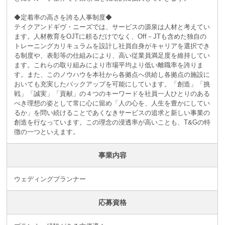
◆定着率の高さを誇る人事制度◆
テイクアンドギヴ・ニーズでは、サービスの源泉は人材と考えてい
ます。人材教育をOJTに頼るだけでなく、Off－JTも含めた独自の
トレーニングカリキュラムを設計し社員自身がキャリアを選択でき
る制度や、表彰等の仕組みにより、高い従業員満足度を維持してい
ます。これらの取り組みにより市場平均より低い離職率を誇りま
す。また、このノウハウを本社から各拠点へ供給し各拠点の施設に
おいても充実したバックアップを可能にしています。「創造」「挑
戦」「誠実」「貢献」の４つのキーワードを社員一人ひとりのある
べき理想の姿として常に心に留め「人の心を、人生を豊かにしてい
るか」を問い続けることであくなきサービスの追求と新しい事業の
創造を行なっています。この理念の浸透率が高いことも、T&Gの特
徴の一つといえます。
事業内容
ウェディングプランナー
応募資格