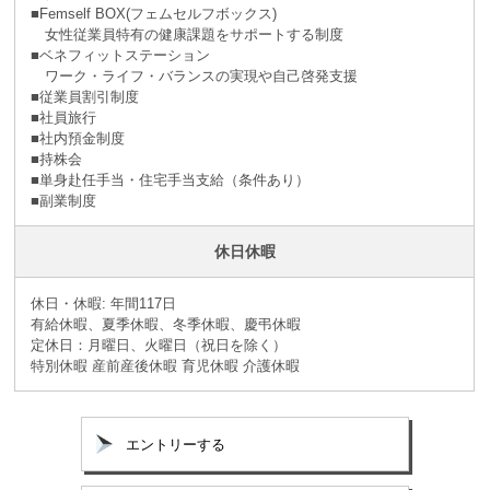
■Femself BOX(フェムセルフボックス)
女性従業員特有の健康課題をサポートする制度
■ベネフィットステーション
ワーク・ライフ・バランスの実現や自己啓発支援
■従業員割引制度
■社員旅⾏
■社内預⾦制度
■持株会
■単身赴任手当・住宅手当支給（条件あり）
■副業制度
休日休暇
休日・休暇: 年間117日
有給休暇、夏季休暇、冬季休暇、慶弔休暇
定休日：月曜日、火曜日（祝日を除く）
特別休暇 産前産後休暇 育児休暇 介護休暇
エントリーする