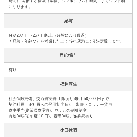
時間） 開催する会議（学会、シンポジウム）時間によりシフト制
になります。
給与
月給20万円〜25万円以上（経験により優遇）
＊経験・年齢などを考慮した上で当社規定により決定致します。
昇給/賞与
有り
福利厚生
社会保険完備、交通費実費(上限あり)毎月 50,000 円まで、
契約社員、正社員への登用制度有り、制服・ロッカー貸与
食事手当(従業員食堂有)、ホテルの割引制度、
有給休暇(初年度 10 日)、慶弔休暇、独身寮有り
休日休暇