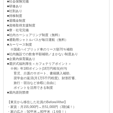
■社会保険完備
■研修あり
■社割あり
■持株制度
■退職金制度
■資格取得支援制度
■寮・社宅完備
■社内カーシェアリング制度（無料）
■通勤用シャトルバスが毎日運航（無料）
■カーリース制度
※国産ハイブリッド車のリース額70％補助
■社内施設での飲食半額補助／まかない制度あり
■企業内保育園あり
■選択式福利厚生＜カフェテリアポイント＞
※例）年180ポイント(18万円相当)付与
育児、介護のサポート、書籍購入補助、
奨学金の返済(月1万5千円程度)、財形貯蓄、
旅行・宿泊など余暇に自由に
ポイントを活用できる制度
■屋内原則禁煙
【東京から移住した社員のBefore/After】
・家賃：月155,000円→月51,000円（3割減！）
・家の広さ：50平米→80平米（1.6倍！）