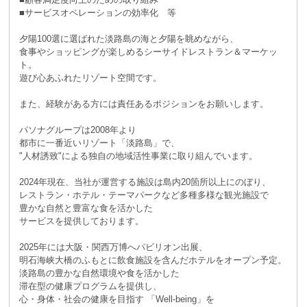
■サービスオペレーションの効率化 等
夕陽100選に選ばれた淡路島の海と夕陽を眺めながら、
食事やショッピングが楽しめるシーサイドレストラン＆マーケッ
ト。
遊び心あふれたリゾート空間です。
また、経験がある方には責任あるポジションをお願いします。
パソナグループは2008年より
都市に一番近いリゾート「淡路島」で、
"人材誘致"による独自の地域活性事業に取り組んでいます。
2024年現在、当社が運営する施設は島内20箇所以上にのぼり、
レストラン・ホテル・テーマパークなど多種多様な観光施設で
豊かな自然と豊富な食を活かした
サービスを提供しております。
2025年には大阪・関西万博へパビリオン出展、
明石海峡大橋のふもとに飲食施設を含んだホテルをオープン予定。
淡路島の豊かな自然環境や食を活かした
滞在型の健康プログラムを提供し、
心・身体・社会の健康を目指す 「Well-being」を