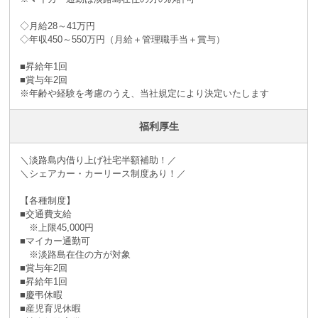
◇月給28～41万円
◇年収450～550万円（月給＋管理職手当＋賞与）
■昇給年1回
■賞与年2回
※年齢や経験を考慮のうえ、当社規定により決定いたします
福利厚生
＼淡路島内借り上げ社宅半額補助！／
＼シェアカー・カーリース制度あり！／
【各種制度】
■交通費支給
※上限45,000円
■マイカー通勤可
※淡路島在住の方が対象
■賞与年2回
■昇給年1回
■慶弔休暇
■産児育児休暇