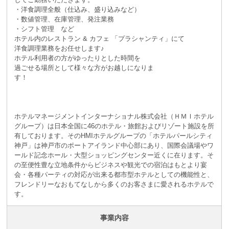
・洋食調理全般（仕込み、盛り込みなど）
・数値管理、在庫管理、発注業務
・シフト管理 など
ホテル内のレストラン & カフェ 「プラシャンティ」にて
洋食調理業務をお任せします♪
ホテル利用者の方がゆったりとした時間を
過ごせる場所として様々な方がお越しになりま
す！
ホテルマネージメントインターナショナル株式会社（ＨＭＩホテル
グループ）は日本全国に46のホテル・旅館およびリゾート施設を所
有しております。そのHMIホテルグループの「ホテルパールシティ
神戸」は神戸市のポートアイランド中心部にあり、国際会議場やワ
ールド記念ホール・大型ショッピングセンター近くに在ります。そ
の至便性豊な立地条件からビジネスや観光での宿泊はもとより宴
会・各種パーティの対応が出来る都市型ホテルとしての機能性と、
フレンドリーなおもてなしから多くのお客さまに愛されるホテルで
す。
事業内容