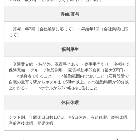
昇給/賞与
・賞与：年2回（会社業績に応じて） ・昇給年1回（会社業績に応
じて）
福利厚生
・交通費支給 ・時間外、深夜手当あり ・食事手当あり ・各種社会
保険完備 ・グループ施設割引 ・家賃補助半額負担（最大3万円）
○単身者であること ○通勤範囲内で無いこと（応募段階で
自宅の最寄り駅からホテルまで60km以上、かつ通勤時間が90分以
上かかる） ○ホテルから2km以内に住むこと
休日休暇
シフト制、年間休日日数107日、月9日休み、有給休暇、慶弔休暇、
産前産後休暇、育児休暇