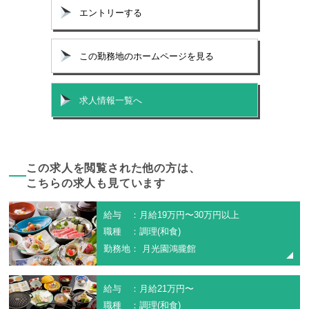
エントリーする
この勤務地のホームページを見る
求人情報一覧へ
この求人を閲覧された他の方は、
こちらの求人も見ています
給与 ：月給19万円〜30万円以上
職種 ：調理(和食)
勤務地： 月光園鴻朧館
給与 ：月給21万円〜
職種 ：調理(和食)