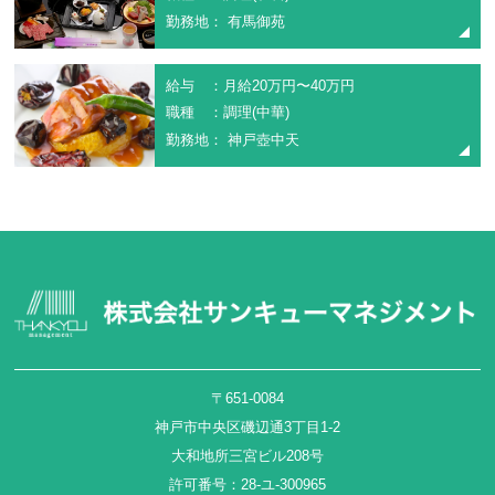
勤務地： 有馬御苑
給与 ：月給20万円〜40万円
職種 ：調理(中華)
勤務地： 神戸壺中天
〒651-0084
神戸市中央区磯辺通3丁目1-2
大和地所三宮ビル208号
許可番号：28-ユ-300965