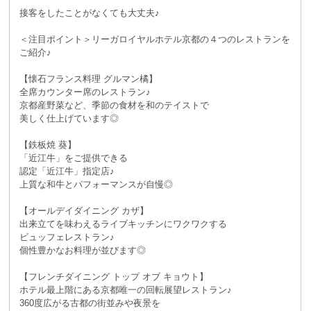
接客をしたことがなくても大丈夫♪
＜注目ポイント＞リーガロイヤルホテル京都の４つのレストランを
ご紹介♪
【懐石フランス料理 グルマン橘】
全席カウンター席のレストラン♪
京都産野菜など、季節の食材を和のテイストで
美しく仕上げています◎
【鉄板焼 葵】
「近江牛」をご提供できる
認定「近江牛」指定店♪
上質な和牛とパフォーマンスが自慢◎
【オールデイダイニング カザ】
出来立てを味わえるライブキッチンにワクワクする
ビュッフェレストラン♪
個性豊かなお料理が並びます◎
【フレンチダイニング トップ オブ キョウト】
ホテル最上階にある京都唯一の回転展望レストラン♪
360度広がる古都の街並みや夜景を