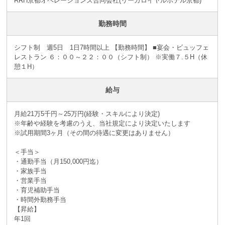
RRH京都オペレーションズ合同会社(リーガロイヤルホテル京都)
勤務時間
シフト制 週5日 1日7時間以上 【勤務時間】 ■宴会・ビュッフェ
レストラン ６：００～２２：００（シフト制） ※実働７.５H（休
憩１H）
給与
月給21万5千円～25万円(経験・スキルにより決定)
※年齢や経験を考慮のうえ、当社規定により決定いたします
※試用期間3ヶ月（その間の待遇に変更はありません）
＜手当＞
・通勤手当（月150,000円迄）
・家族手当
・営業手当
・育児補助手当
・時間外勤務手当
【昇給】
年1回