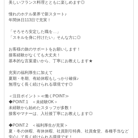
美しいフランス料理とともに楽しめます◎
憧れのホテル業界で新スタート♪
年間休日113日で充実！
「そろそろ安定した職を…」
「スキルを身に付けたい」そんな方に◎
お客様の旅のサポートをお願いします！
接客経験がなくても大丈夫！
基本的な言葉遣いから、丁寧にお教えします★
充実の福利厚生に加えて
夏期・冬期、有給休暇もしっかり確保♪
無理なく長く続けられる環境です◎
＜注目ポイント＞≪働くPOINT≫
◆POINT.1 ＜未経験OK＞
未経験から始めたスタッフが多数！
接客やマナーは、入社後丁寧にお教えします◎
◆POINT.2 ＜福利厚生が充実＞
夏・冬の休暇、有休休暇、社員割引特典、社員食堂、各種手当など
安心して長く続けられる環境です！