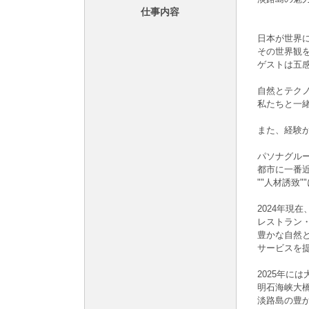
仕事内容
日本が世界
その世界観
ゲストは五
自然とテク
私たちと一
また、経験
パソナグルー
都市に一番
""人材誘致
2024年現
レストラン
豊かな自然
サービスを
2025年に
明石海峡大
淡路島の豊