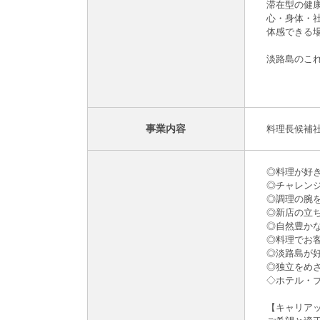
滞在型の健
心・身体・社会
体感できる
淡路島のこ
事業内容
料理長候補
◎料理が好
◎チャレン
◎調理の腕
◎新店の立
◎自然豊か
◎料理でお
◎淡路島が
◎独立をめ
◇ホテル・
【キャリア