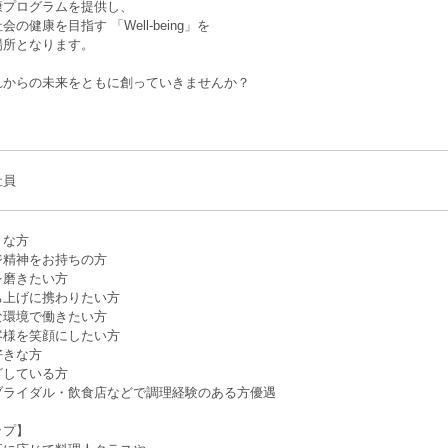
康プログラムを提供し、
の健康を目指す 「Well-being」を
場所となります。
れからの未来をともに創っていきませんか？
社員
きな方
ジ精神をお持ちの方
を磨きたい方
ち上げに携わりたい方
な環境で働きたい方
客様を笑顔にしたい方
好きな方
ざしている方
ブライダル・飲食店などで調理経験のある方優遇
ップ】