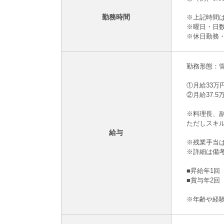
勤務時間
※上記時間
※曜日・日
※休日勤務
勤務形態：
①月給33万
②月給37.
※料理長、
ただしスキ
給与
※残業手当
※詳細は備
■昇給年1回
■賞与年2回
※年齢や経