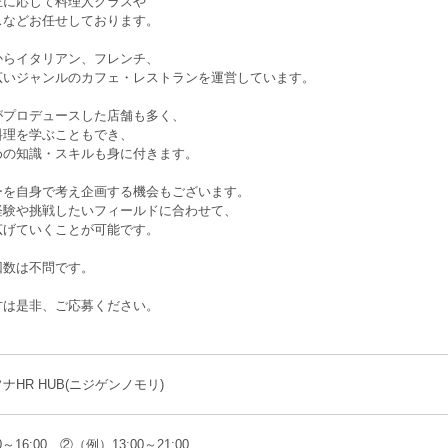
正に応じて料理人クラスや
スなどお任せしております。
からイタリアン、フレンチ、
広いジャンルのカフェ・レストランを運営しています。
がプロデュースした店舗も多く、
料理を学ぶこともでき、
めの知識・スキルも身に付きます。
ーを自身で考え企画する機会もございます。
経験や挑戦したいフィールドに合わせて、
広げていくことが可能です。
回数は不問です。
方は是非、ご応募ください。
ナHR HUB(ニジゲンノモリ)
～16:00 ②（例）13:00～21:00