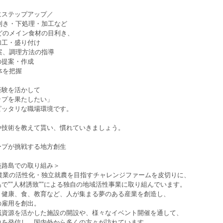
にステップアップ／
目利き・下処理・加工など
などのメイン食材の目利き、
工・盛り付け
提案、調理方法の指導
提案・作成
全体を把握
経験を活かして
ップを果たしたい」
ピッタリな職場環境です。
や技術を教えて貰い、慣れていきましょう。
ープが挑戦する地方創生
淡路島での取り組み＞
ら農業の活性化・独立就農を目指すチャレンジファームを皮切りに、
で""人材誘致""による独自の地域活性事業に取り組んでいます。
、健康、食、教育など、人が集まる夢のある産業を創造し、
の雇用を創出。
域資源を活かした施設の開設や、様々なイベント開催を通して、
力を発信し、国内外から多くの方々が訪れています。