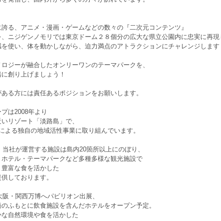
に誇る、アニメ・漫画・ゲームなどの数々の『二次元コンテンツ』
を、ニジゲンノモリでは東京ドーム２８個分の広大な県立公園内に忠実に再現
感を使い、体を動かしながら、迫力満点のアトラクションにチャレンジします
ノロジーが融合したオンリーワンのテーマパークを、
緒に創り上げましょう！
がある方には責任あるポジションをお願いします。
プは2008年より
近いリゾート「淡路島」で、
""による独自の地域活性事業に取り組んでいます。
在、当社が運営する施設は島内20箇所以上にのぼり、
・ホテル・テーマパークなど多種多様な観光施設で
と豊富な食を活かした
提供しております。
は大阪・関西万博へパビリオン出展、
橋のふもとに飲食施設を含んだホテルをオープン予定。
かな自然環境や食を活かした