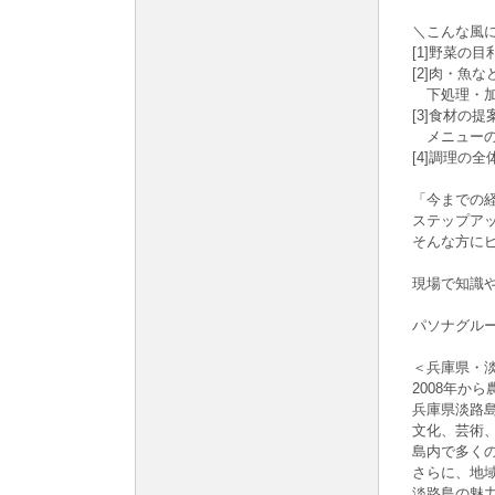
＼こんな風
[1]野菜の
[2]肉・魚
下処理・加
[3]食材の
メニューの
[4]調理の
「今までの
ステップア
そんな方に
現場で知識
パソナグル
＜兵庫県・
2008年か
兵庫県淡路島
文化、芸術
島内で多く
さらに、地
淡路島の魅