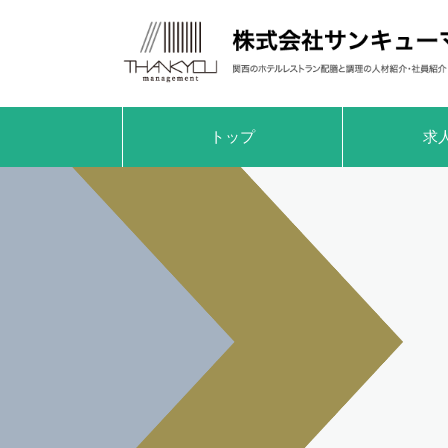
トップ
求