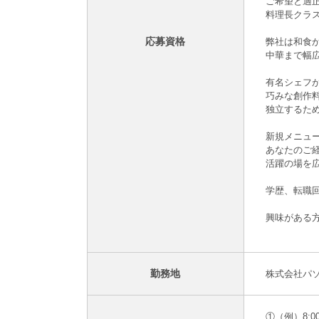
ご希望と適
料理長クラ
応募資格
弊社は和食
中華まで幅
有名シェフ
巧みな創作
独立するた
新規メニュ
あなたのご
活躍の場を
学歴、転職
興味がある
勤務地
株式会社パソ
①（例）8:00