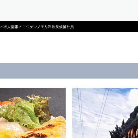
>
求人情報
>
ニジゲンノモリ料理長候補社員
員