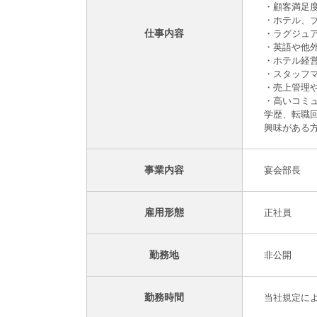
・顧客満足
・ホテル、
仕事内容
・ラグジュ
・英語や他
・ホテル経
・スタッフ
・売上管理
・高いコミュ
学歴、転職
興味がある
事業内容
宴会部長
雇用形態
正社員
勤務地
非公開
勤務時間
当社規定に