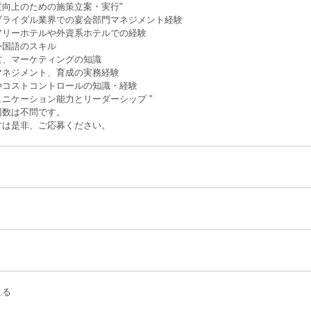
度向上のための施策立案・実行"
ブライダル業界での宴会部門マネジメント経験
アリーホテルや外資系ホテルでの経験
外国語のスキル
営、マーケティングの知識
マネジメント、育成の実務経験
やコストコントロールの知識・経験
ニケーション能力とリーダーシップ "
回数は不問です。
方は是非、ご応募ください。
よる