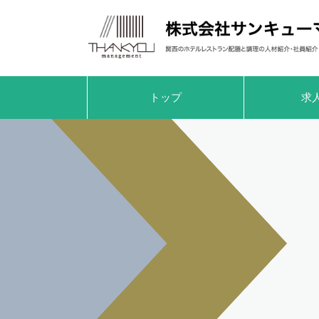
トップ
求