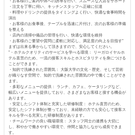
・お客様のご案内や席への誘導を行い、スムーズな入店をサポート
・注文を丁寧に伺い、キッチンスタッフへ正確に伝達
・料理やドリンクの提供をタイミングよく行い、快適な食事時間を
演出
・お客様のお食事後、テーブルを迅速に片付け、次のお客様の準備
を整える
・店内の清掃や備品の管理を行い、快適な環境を維持
・お客様のご要望や質問に柔軟に対応し、満足度の向上を目指す"
まずは出来る事からして頂きますので、安心してください。
"・ホテルクオリティのサービスを学べる環境： リーガロイヤルホ
テル直営のため、一流の接客スキルとホスピタリティを身につける
ことができます。
・知的で洗練された雰囲気： 大阪大学の文化・歴史、そして芸術
が織りなす空間で、知的で洗練された雰囲気の中で働くことができ
ます。
・多彩なメニューの提供： ランチ、カフェ、ケータリングなど、
幅広いメニューを提供しており、さまざまなお客様と接する機会が
あります。
・安定したシフト体制と充実した研修制度： ホテル直営のため、
安定したシフト体制が整っており、未経験の方でも安心して接客ス
キルを学べる充実した研修制度があります。
・チームワークの良い職場環境： スタッフ同士の連携を大切に
し、和やかで働きやすい環境で、仲間と協力しながら成長できま
す。