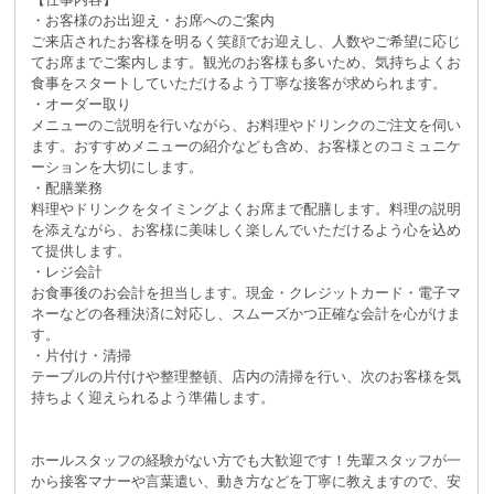
・お客様のお出迎え・お席へのご案内
ご来店されたお客様を明るく笑顔でお迎えし、人数やご希望に応じ
てお席までご案内します。観光のお客様も多いため、気持ちよくお
食事をスタートしていただけるよう丁寧な接客が求められます。
・オーダー取り
メニューのご説明を行いながら、お料理やドリンクのご注文を伺い
ます。おすすめメニューの紹介なども含め、お客様とのコミュニケ
ーションを大切にします。
・配膳業務
料理やドリンクをタイミングよくお席まで配膳します。料理の説明
を添えながら、お客様に美味しく楽しんでいただけるよう心を込め
て提供します。
・レジ会計
お食事後のお会計を担当します。現金・クレジットカード・電子マ
ネーなどの各種決済に対応し、スムーズかつ正確な会計を心がけま
す。
・片付け・清掃
テーブルの片付けや整理整頓、店内の清掃を行い、次のお客様を気
持ちよく迎えられるよう準備します。
ホールスタッフの経験がない方でも大歓迎です！先輩スタッフが一
から接客マナーや言葉遣い、動き方などを丁寧に教えますので、安