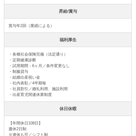
昇給/賞与
賞与年2回（業績による）
福利厚生
・各種社会保険完備（法定通り）
・定期健康診断
・試用期間：6ヶ月／条件変更なし
・制服貸与
・結婚出産祝い金
・社内表彰／4半期毎
・社員割引／婚礼利用、施設利用
・出産育児関連休業制度
休日休暇
【年間休日108日】
週休2日制
※連休も可／シフト制