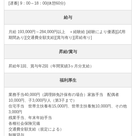
[遅番] 9：00～18：00(休憩60分)
給与
月給 193,000円～284,000円以上 ＋経験給 [経験により優遇][試用
期間あり][交通費全額支給][賞与有り][昇給有り]
昇給/賞与
昇給年1回、賞与年2回（年間実績3ヶ月分支給）
福利厚生
業務手当40,000円（調理師免許保有の場合）家族手当 配偶者
10,000円、子3,000円/人（第3子まで）
住宅手当 世帯主扶養有15,000円、世帯主扶養無10,000円、その他
3,000円
残業手当、年末年始手当
各種社会保険完備
交通費全額支給（規定による）
制服貸与