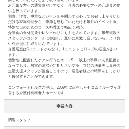
お元気な方への通常食だけでなく、介護の必要な方への介護食の提
供も行っています。
和食、洋食、中華などジャンルを問わず安心してお召し上がりいた
だける家庭料理から、季節を感じていただける毎月のイベント食、
特別な日のためのコース料理まで幅広く対応。
介護食の食材開発やレシピ作りにも力を入れています。毎年複数の
スタッフがコンクールに参加し、互いに刺激し合いながら、より良
い料理提供に取り組んでいます。
介護居室は5ユニットからなり、1ユニットに11～13の居室があり
ます。
個別性に配慮したケアを行うため、1.5：1以上の手厚い人員配置と
なっており、居室の清掃や定期リネン交換、衣類の洗濯等は専任の
生活支援スタッフが担当しますので、居住者様との時間をしっかり
と確保することができます。
コンフォートヒルズ六甲は、2009年に誕生したセコムグループが運
営する介護付有料老人ホームです。
事業内容
調理スタッフ