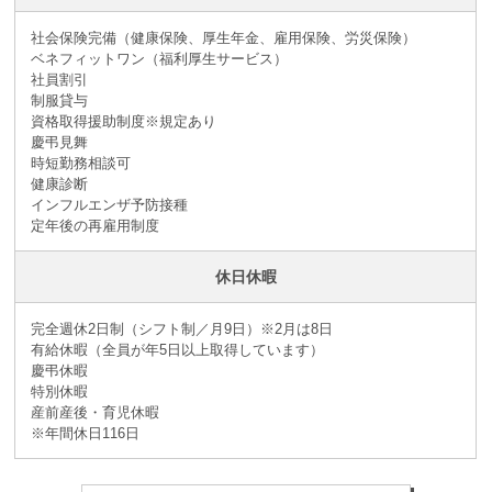
社会保険完備（健康保険、厚生年金、雇用保険、労災保険）
ベネフィットワン（福利厚生サービス）
社員割引
制服貸与
資格取得援助制度※規定あり
慶弔見舞
時短勤務相談可
健康診断
インフルエンザ予防接種
定年後の再雇用制度
休日休暇
完全週休2日制（シフト制／月9日）※2月は8日
有給休暇（全員が年5日以上取得しています）
慶弔休暇
特別休暇
産前産後・育児休暇
※年間休日116日