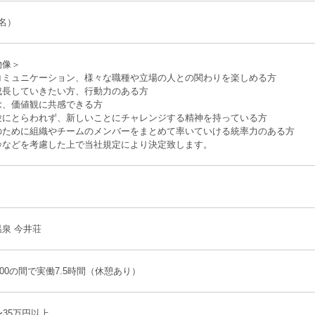
名）
物像＞
コミュニケーション、様々な職種や立場の人との関わりを楽しめる方
成長していきたい方、行動力のある方
念、価値観に共感できる方
験にとらわれず、新しいことにチャレンジする精神を持っている方
のために組織やチームのメンバーをまとめて率いていける統率力のある方
齢などを考慮した上で当社規定により決定致します。
泉 今井荘
：00の間で実働7.5時間（休憩あり）
〜35万円以上