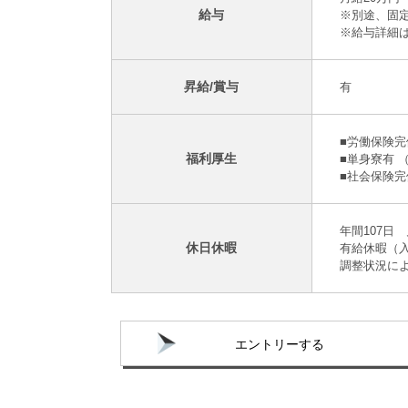
給与
※別途、固
※給与詳細
昇給/賞与
有
■労働保険
福利厚生
■単身寮有 （1
■社会保険
年間107日
休日休暇
有給休暇（入
調整状況に
エントリーする