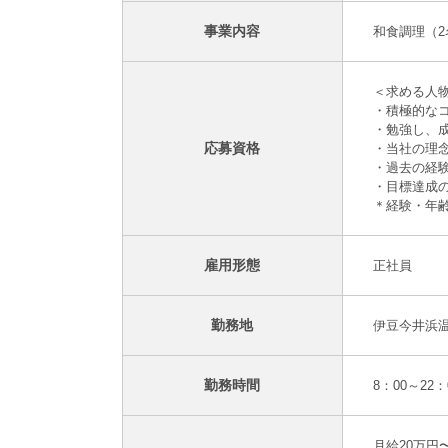
事業内容
和食調理（2
＜求める人
・積極的な
・勉強し、
応募資格
・当社の理
・過去の経
・目標達成
＊経験・年
雇用形態
正社員
勤務地
伊豆今井浜温
勤務時間
8：00～22
月給20万円