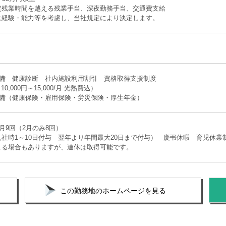
定残業時間を越える残業手当、深夜勤務手当、交通費支給
は経験・能力等を考慮し、当社規定により決定します。
完備 健康診断 社内施設利用割引 資格取得支援制度
0,000円～15,000/月 光熱費込）
完備（健康保険・雇用保険・労災保険・厚生年金）
 月9回（2月のみ8回）
社時1～10日付与 翌年より年間最大20日まで付与） 慶弔休暇 育児休業
よる場合もありますが、連休は取得可能です。
この勤務地のホームページを見る