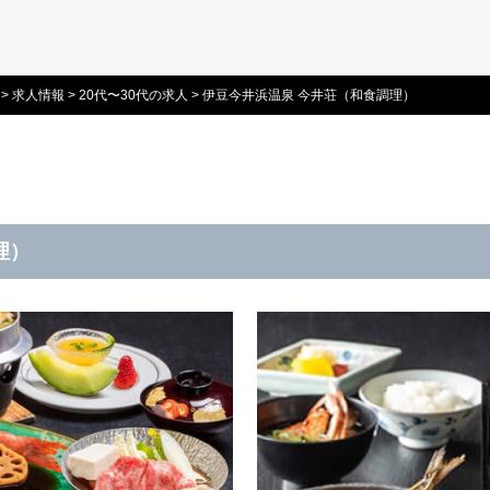
>
求人情報
>
20代〜30代の求人
>
伊豆今井浜温泉 今井荘（和食調理）
理）