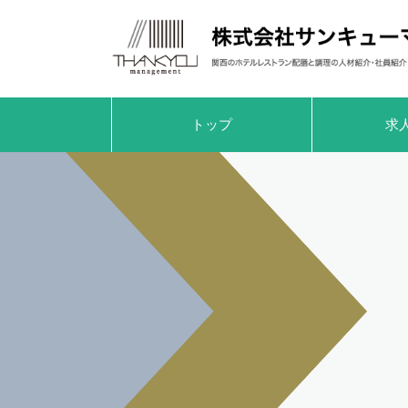
トップ
求