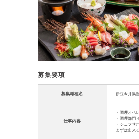
募集要項
募集職種名
伊豆今井浜温
・調理オペ
・調理部門
仕事内容
・シェフサ
まずは出来