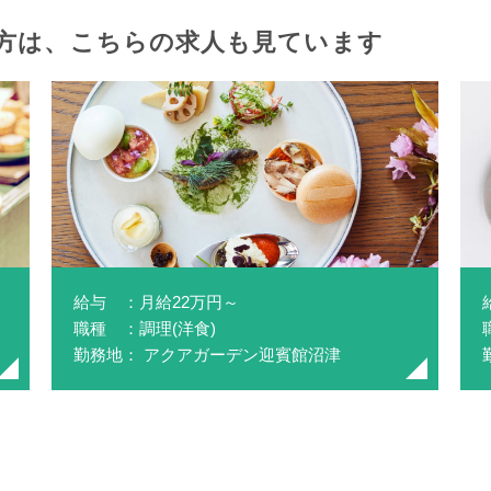
方は、
こちらの求人も見ています
給与 ：月給22万円～
職種 ：調理(洋食)
勤務地： アクアガーデン迎賓館沼津