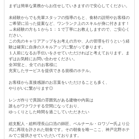
まずは簡単な業務からお任せしていきますので安心してください。
未経験からでも先輩スタッフの指導のもと、食材の説明やお客様の
ご希望に沿った提案など、ワンランク上のスキルが身に付きます！
→未経験の方も１から１：１で丁寧にお教えしますので、ご安心く
ださい。
この先のキャリアアップをお考えの方や、人の管理を行うという経
験は確実に自身のスキルアップに繋がって参ります。
１人前になるお手伝いをさせていただければと考えております。ま
ずはお気軽にお問い合わせください。
全30室と、全てのお客様に
充実したサービスを提供できる規模のホテル。
お客様から直接感謝のお言葉をいただけることも多く、
やりがいに繋がります◎
レンガ作りで異国の雰囲気がある建物や内装は
誰もがワクワクする空間になっており、
ゆっくりとした時間を過ごしていただきたい
総支配人・総料理長山口浩の師匠、ベルナール・ロワゾー氏より公
式に再現を許された朝食です。その朝食を唯一ここ、神戸北野ホテ
ルでご提供させていただいております。