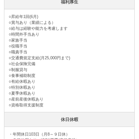
福利厚生
○昇給年1回(6月)
○賞与あり（業績による）
○給与は経験や能力を考慮します
○時間外手当あり
○家族手当
○役職手当
○職責手当
○交通費規定支給(月25,000円まで)
○社会保険完備
○制服貸与
○食事補助制度
○有給休暇あり
○特別休暇あり
○夏季休暇あり
○産前産後休暇あり
○資格取得支援制度
休日休暇
・年間休日103日（月8～９日休）