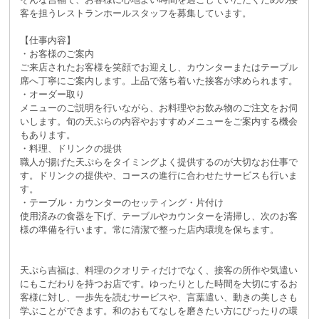
客を担うレストランホールスタッフを募集しています。
【仕事内容】
・お客様のご案内
ご来店されたお客様を笑顔でお迎えし、カウンターまたはテーブル
席へ丁寧にご案内します。上品で落ち着いた接客が求められます。
・オーダー取り
メニューのご説明を行いながら、お料理やお飲み物のご注文をお伺
いします。旬の天ぷらの内容やおすすめメニューをご案内する機会
もあります。
・料理、ドリンクの提供
職人が揚げた天ぷらをタイミングよく提供するのが大切なお仕事で
す。ドリンクの提供や、コースの進行に合わせたサービスも行いま
す。
・テーブル・カウンターのセッティング・片付け
使用済みの食器を下げ、テーブルやカウンターを清掃し、次のお客
様の準備を行います。常に清潔で整った店内環境を保ちます。
天ぷら吉福は、料理のクオリティだけでなく、接客の所作や気遣い
にもこだわりを持つお店です。ゆったりとした時間を大切にするお
客様に対し、一歩先を読むサービスや、言葉遣い、動きの美しさも
学ぶことができます。和のおもてなしを磨きたい方にぴったりの環