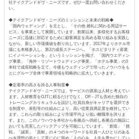
社テイクアンドギヴ・ニーズです。ぜひ一度お問い合わせくださ
い。
◆テイクアンドギヴ・ニーズのミッションと未来の戦略◆
「国内ウェディング」を主とし、「その他 婚礼に関わる周辺サー
ビス」を事業として展開しています。創業以来、多様化するお客様
ニーズに迅速に対応するために顧客満足を高める取り組みを実践し
ながら、新しい市場価値を創り出しています。2017年よりホテル市
場にも本格参入し、第2の成長ステージへ。「ホスピタリティ産業
にイノベーションを」というミッションを掲げ、「国内ウエディン
グ事業」「海外・リゾートウェディング事業」「ホテル事業」の3
本柱で成長戦略を立て、今後もウェディングで培ったノウハウをも
とにグループ全体で事業領域を戦略的に拡大していきます。
◆定着率の高さを誇る人事制度◆
テイクアンドギヴ・ニーズでは、サービスの源泉は人材と考えてい
ます。人材教育をOJTに頼るだけでなく、Off－JTも含めた独自の
トレーニングカリキュラムを設計し社員自身がキャリアを選択でき
る制度や、表彰等の仕組みにより、高い従業員満足度を維持してい
ます。これらの取り組みにより市場平均より低い離職率を誇りま
す。また、このノウハウを本社から各拠点へ供給し各拠点の施設に
おいても充実したバックアップを可能にしています。「創造」「挑
戦」「誠実」「貢献」の４つのキーワードを社員一人ひとりのある
べき理想の姿として常に心に留め「人の心を、人生を豊かにしてい