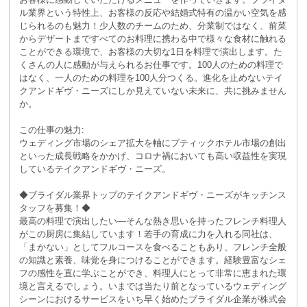
ル業界という特性上、お客様の反応や結婚式特有の温かい空気を感
じられるのも魅力！少人数のチームのため、分業制ではなく、前菜
からデザートまですべてのお料理に携わる中で様々な食材に触れる
ことができる環境で、お客様の大切な1日を料理で演出します。た
くさんの人に感動が与えられるお仕事です。100人のための料理で
はなく、一人のための料理を100人分つくる。進化を止めないテイ
クアンドギヴ・ニーズにしか見えていない未来に、共に挑みません
か。
この仕事の魅力:
ウェディング市場のシェア拡大を軸にブティックホテル市場の創出
といった成長戦略をかかげ、コロナ禍においても高い収益性を実現
しているテイクアンドギヴ・ニーズ。
◆ブライダル業界トップのテイクアンドギヴ・ニーズがキッチンス
タッフを募集！◆
最高の料理で演出したい―そんな熱き思いを持ったフレンチ料理人
がこの厨房に集結しています！若手の育成に力を入れる同社は、
「まかない」としてフルコースを食べることもあり、フレンチ全般
の知識と素養、味覚を身につけることができます。経験豊富なシェ
フの感性を直に学ぶことができ、料理人にとって非常に恵まれた環
境と言えるでしょう。いまでは当たり前となっているウェディング
シーンにおけるサービスをいち早く始めたブライダル企業が株式会