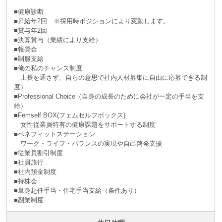
■健康診断
■昇給年2回 ※採⽤時ポジションにより変動します。
■賞与年2回
■決算賞与（業績により⽀給）
■報奨⾦
■制服支給
■俺の私のチャンス制度
上長を通さず、自らの意思で社内人材募集に自由に応募できる制
度）
■Professional Choice（自身の成長のために会社が⼀定の手当を支
給）
■Femself BOX(フェムセルフボックス)
女性従業員特有の健康課題をサポートする制度
■ベネフィットステーション
ワーク・ライフ・バランスの実現や自己啓発支援
■従業員割引制度
■社員旅⾏
■社内預⾦制度
■持株会
■単身赴任手当・住宅手当支給（条件あり）
■副業制度