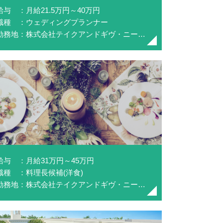
給与 ：月給21.5万円～40万円
職種 ：ウェディングプランナー
勤務地：株式会社テイクアンドギヴ・ニーズ(NEEDS浜松 by T&G WEDDING)
給与 ：月給31万円～45万円
職種 ：料理長候補(洋食)
勤務地：株式会社テイクアンドギヴ・ニーズ(NEEDS静岡ベイ by T&G WEDDING)