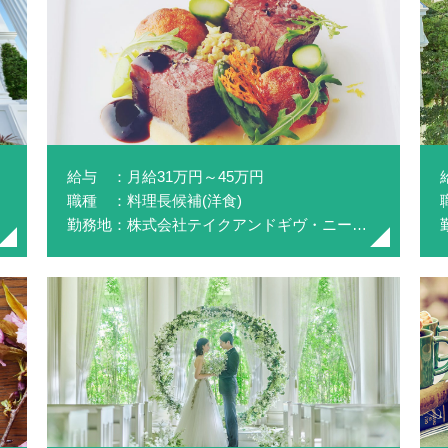
給与 ：月給31万円～45万円
職種 ：料理長候補(洋食)
勤務地：株式会社テイクアンドギヴ・ニーズ(NEEDS静岡 by T&G WEDDING)