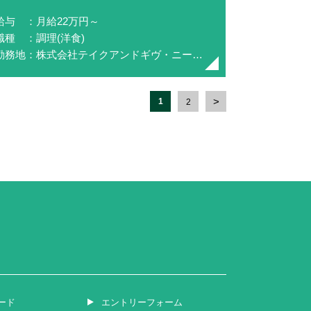
給与 ：月給22万円～
職種 ：調理(洋食)
勤務地：株式会社テイクアンドギヴ・ニーズ(NEEDS静岡 by T&G WEDDING)
1
2
ード
エントリーフォーム