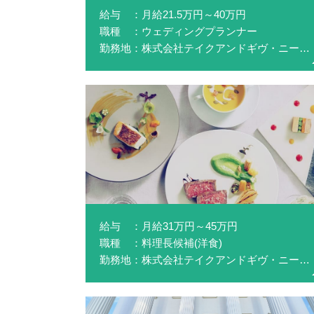
給与 ：月給21.5万円～40万円
職種 ：ウェディングプランナー
勤務地：株式会社テイクアンドギヴ・ニーズ(アクアガーデン迎賓館沼津)
給与 ：月給31万円～45万円
職種 ：料理長候補(洋食)
勤務地：株式会社テイクアンドギヴ・ニーズ(NEEDS浜松 by T&G WEDDING)