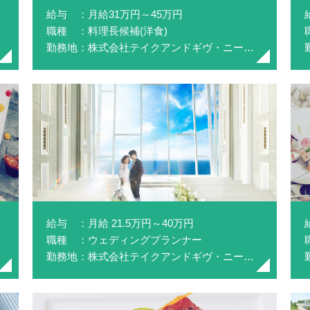
給与 ：月給31万円～45万円
職種 ：料理長候補(洋食)
勤務地：株式会社テイクアンドギヴ・ニーズ(アクアガーデン迎賓館沼津)
給与 ：月給 21.5万円～40万円
職種 ：ウェディングプランナー
勤務地：株式会社テイクアンドギヴ・ニーズ(NEEDS静岡ベイ by T&G WEDDING)