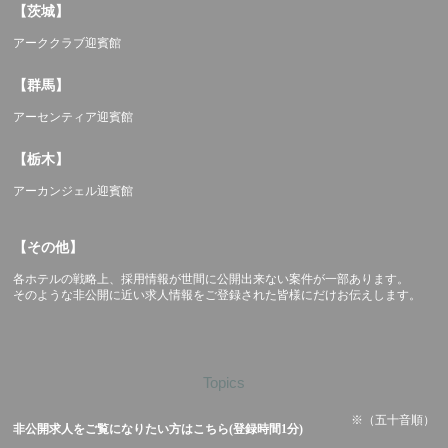
【茨城】
アーククラブ迎賓館
【群馬】
アーセンティア迎賓館
【栃木】
アーカンジェル迎賓館
【その他】
各ホテルの戦略上、採用情報が世間に公開出来ない案件が一部あります。
そのような非公開に近い求人情報をご登録された皆様にだけお伝えします。
Topics
※（五十音順）
非公開求人をご覧になりたい方はこちら(登録時間1分)