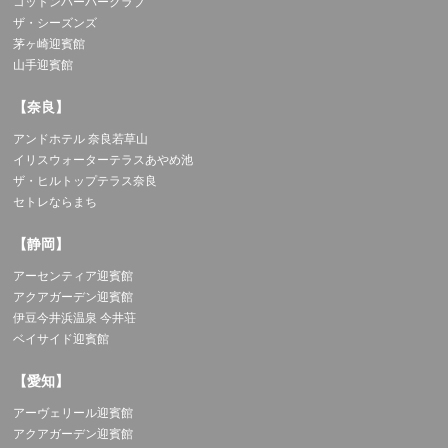
コットンハーバークラブ
ザ・シーズンズ
茅ヶ崎迎賓館
山手迎賓館
【奈良】
アンドホテル 奈良若草山
イリスウォーターテラスあやめ池
ザ・ヒルトップテラス奈良
セトレならまち
【静岡】
アーセンティア迎賓館
アクアガーデン迎賓館
伊豆今井浜温泉 今井荘
ベイサイド迎賓館
【愛知】
アーヴェリール迎賓館
アクアガーデン迎賓館