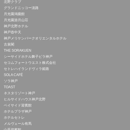
北野クラブ
グランドニッコー淡路
月光園鴻朧館
月光園游月山荘
神戸北野ホテル
神戸壺中天
神戸メリケンパークオリエンタルホテル
古泉閣
THE SORAKUEN
シーサイドホテル舞子ビラ神戸
セコムフォートウエスト株式会社
セトレハイランドヴィラ姫路
SOLA CAFÉ
ソラ神戸
TOAST
ネスタリゾート神戸
ヒルサイドハウス神戸北野
ベイサイド迎賓館
ホテルプラザ神戸
ホテルセトレ
メルヴェール有馬
山手迎賓館