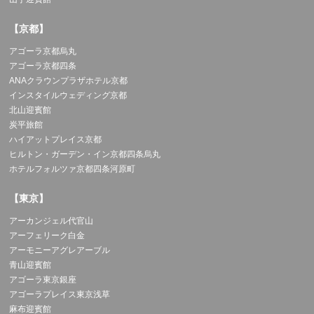
【京都】
アゴーラ京都烏丸
アゴーラ京都四条
ANAクラウンプラザホテル京都
インスタイルウェディング京都
北山迎賓館
炭平旅館
ハイアットプレイス京都
ヒルトン・ガーデン・イン京都四条烏丸
ホテルフォルツァ京都四条河原町
【東京】
アーカンジェル代官山
アーフェリーク白金
アーモニーアグレアーブル
青山迎賓館
アゴーラ東京銀座
アゴーラプレイス東京浅草
麻布迎賓館