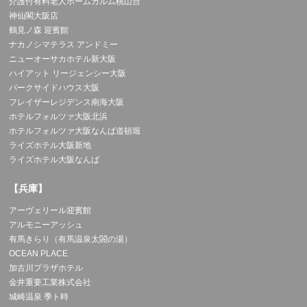
介護付有料老人ホームカルム桃山台
神仙閣大阪店
鶴見ノ森 迎賓館
ナカノシマテラス アンドミー
ニューオーサカホテル新大阪
ハイアット リージェンシー大阪
パークサイドハウス大阪
フレイザーレジデンス南海大阪
ホテルフォルツァ大阪北浜
ホテルフォルツァ大阪なんば道頓堀
ライズホテル大阪新地
ライズホテル大阪なんば
【兵庫】
アーヴェリール迎賓館
アルモニーアッシュ
有馬きらり（有馬温泉太閤の湯）
OCEAN PLACE
加古川プラザホテル
金井重要工業株式会社
城崎温泉 季ト時