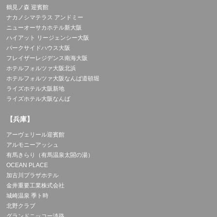
鶴見ノ森 迎賓館
ナカノシマテラス アンドミー
ニューオーサカホテル新大阪
ハイアット リージェンシー大阪
パークサイドハウス大阪
フレイザーレジデンス南海大阪
ホテルフォルツァ大阪北浜
ホテルフォルツァ大阪なんば道頓堀
ライズホテル大阪新地
ライズホテル大阪なんば
【兵庫】
アーヴェリール迎賓館
アルモニーアッシュ
有馬きらり（有馬温泉太閤の湯）
OCEAN PLACE
加古川プラザホテル
金井重要工業株式会社
城崎温泉 季ト時
北野クラブ
グランドニッコー淡路