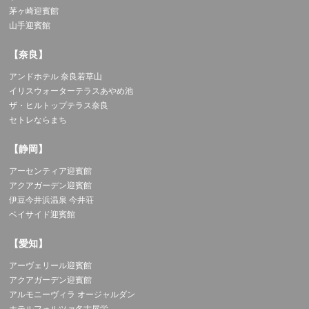
茅ヶ崎迎賓館
山手迎賓館
【奈良】
アンドホテル 奈良若草山
イリスウォーターテラスあやめ池
ザ・ヒルトップテラス奈良
セトレならまち
【静岡】
アーセンティア迎賓館
アクアガーデン迎賓館
伊豆今井浜温泉 今井荘
ベイサイド迎賓館
【愛知】
アーヴェリール迎賓館
アクアガーデン迎賓館
アルモニーヴィラ オージャルダン
ホテルフォルツァ名古屋栄