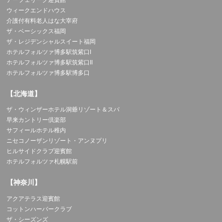
アーフェリーク迎賓館
ウィークエンドハウス
介護付有料老人はな大宰府
ザ・ベーシックス福岡
ザ・レジデンシャルスイート福岡
ホテルフォルツァ博多駅筑紫口I
ホテルフォルツァ博多駅筑紫口II
ホテルフォルツァ博多駅博多口
【北海道】
ザ・ウィンザーホテル洞爺リゾート＆スパ
早来カントリー倶楽部
サフィールホテル稚内
ニセコノーザンリゾート・アンヌプリ
ヒルサイドクラブ迎賓館
ホテルフォルツァ札幌駅前
【神奈川】
アクアテラス迎賓館
コットンハーバークラブ
ザ・シーズンズ