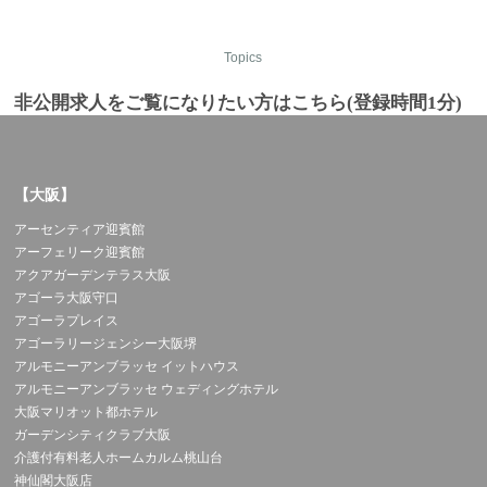
Topics
非公開求人をご覧になりたい方はこちら(登録時間1分)
【大阪】
アーセンティア迎賓館
アーフェリーク迎賓館
アクアガーデンテラス大阪
アゴーラ大阪守口
アゴーラプレイス
アゴーラリージェンシー大阪堺
アルモニーアンブラッセ イットハウス
アルモニーアンブラッセ ウェディングホテル
大阪マリオット都ホテル
ガーデンシティクラブ大阪
介護付有料老人ホームカルム桃山台
神仙閣大阪店