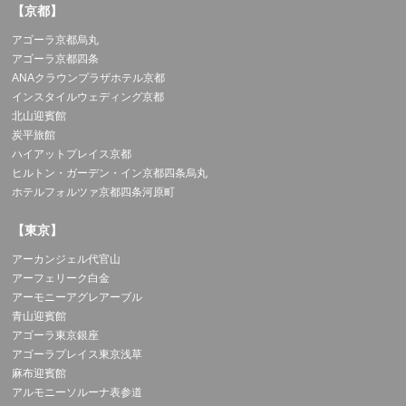
【京都】
アゴーラ京都烏丸
アゴーラ京都四条
ANAクラウンプラザホテル京都
インスタイルウェディング京都
北山迎賓館
炭平旅館
ハイアットプレイス京都
ヒルトン・ガーデン・イン京都四条烏丸
ホテルフォルツァ京都四条河原町
【東京】
アーカンジェル代官山
アーフェリーク白金
アーモニーアグレアーブル
青山迎賓館
アゴーラ東京銀座
アゴーラプレイス東京浅草
麻布迎賓館
アルモニーソルーナ表参道