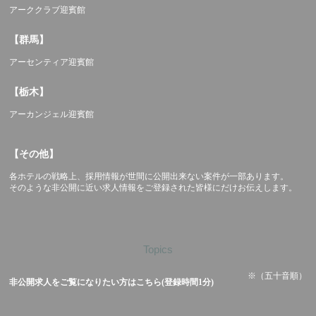
アーククラブ迎賓館
【群馬】
アーセンティア迎賓館
【栃木】
アーカンジェル迎賓館
【その他】
各ホテルの戦略上、採用情報が世間に公開出来ない案件が一部あります。
そのような非公開に近い求人情報をご登録された皆様にだけお伝えします。
Topics
※（五十音順）
非公開求人をご覧になりたい方はこちら(登録時間1分)