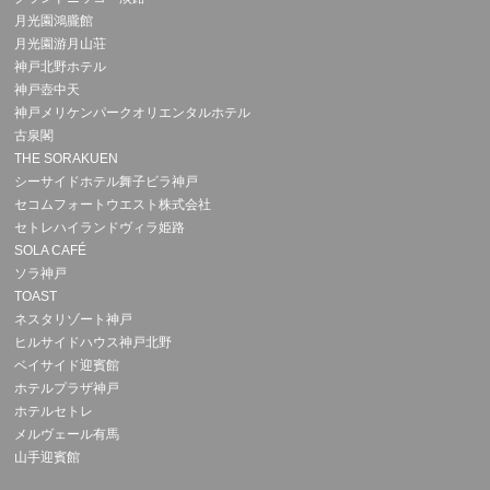
月光園鴻朧館
月光園游月山荘
神戸北野ホテル
神戸壺中天
神戸メリケンパークオリエンタルホテル
古泉閣
THE SORAKUEN
シーサイドホテル舞子ビラ神戸
セコムフォートウエスト株式会社
セトレハイランドヴィラ姫路
SOLA CAFÉ
ソラ神戸
TOAST
ネスタリゾート神戸
ヒルサイドハウス神戸北野
ベイサイド迎賓館
ホテルプラザ神戸
ホテルセトレ
メルヴェール有馬
山手迎賓館