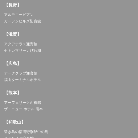
【長野】
アルモニービアン
ガーデンヒルズ迎賓館
【滋賀】
アクアテラス迎賓館
セトレマリーナびわ湖
【広島】
アーククラブ迎賓館
福山ターミナルホテル
【熊本】
アーフェリーク迎賓館
ザ・ニュー ホテル 熊本
【和歌山】
碧き島の宿熊野別邸中の島