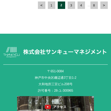
2
…
1
3
4
8
〒651-0084
神戸市中央区磯辺通3丁目1-2
大和地所三宮ビル208号
許可番号：28-ユ-300965