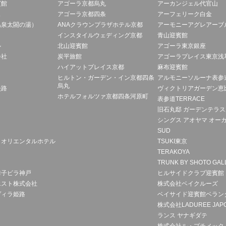
賓館
アゴーラ京都烏丸
アーカンジェル代官山
ュ
アゴーラ京都四条
アーフェリーク白金
温泉太閤の湯）
ANAクラウンプラザホテル京都
アーモニーアグレアーブ
インスタイルウェディング京都
青山迎賓館
ル
北山迎賓館
アゴーラ東京銀座
会社
炭平旅館
アゴーラプレイス東京浅
ハイアットプレイス京都
麻布迎賓館
ヒルトン・ガーデン・イン京都四条
アルモニーソルーナ表参
烏丸
淡路
ヴィクトリアガーデン恵
ホテルフォルツァ京都四条河原町
表参道TERRACE
旧石丸邸 ガーデンテラ
シングス アオヤマ オー
SUD
クオリエンタルホテル
TSUKI東京
TERAKOYA
TRUNK BY SHOTO GAL
舞子ビラ神戸
ヒルサイドクラブ迎賓館
エスト株式会社
株式会社ベイクルーズ
ヴィラ姫路
ベイサイド迎賓館ベラン
株式会社LADUREE JAP
ランス ヤナギダテ