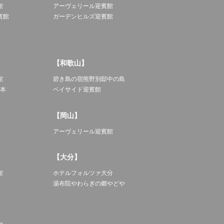
館
アーヴェリール迎賓館
賓館
ガーデンヒルズ迎賓館
【和歌山】
館
碧き島の宿熊野別邸中の島
熊本
ベイサイド迎賓館
【岡山】
アーヴェリール迎賓館
【大分】
館
ホテルフォルツァ大分
湯布院やわらぎの郷やどや