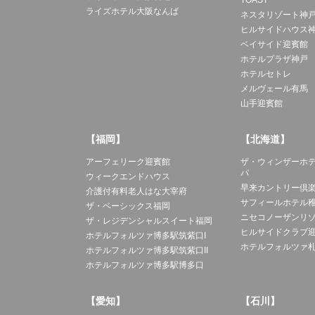
TOAST
ライズホテル大阪なんば
ネスタリゾート神
ヒルサイドハウス
ベイサイド迎賓館
ホテルプラザ神戸
ホテルセトレ
メルヴェール有馬
山手迎賓館
【福岡】
【北海道】
アーフェリーク迎賓館
ザ・ウィンザーホ
パ
ウィークエンドハウス
早来カントリー倶
介護付有料老人はな大宰府
サフィールホテル
ザ・ベーシックス福岡
ニセコノーザンリ
ザ・レジデンシャルスイート福岡
ヒルサイドクラブ
ホテルフォルツァ博多駅筑紫口I
ホテルフォルツァ
ホテルフォルツァ博多駅筑紫口II
ホテルフォルツァ博多駅博多口
【愛知】
【石川】