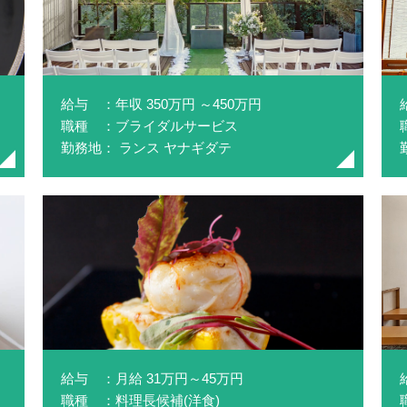
給与 ：年収 350万円 ～450万円
職種 ：ブライダルサービス
勤務地： ランス ヤナギダテ
給与 ：月給 31万円～45万円
職種 ：料理長候補(洋食)