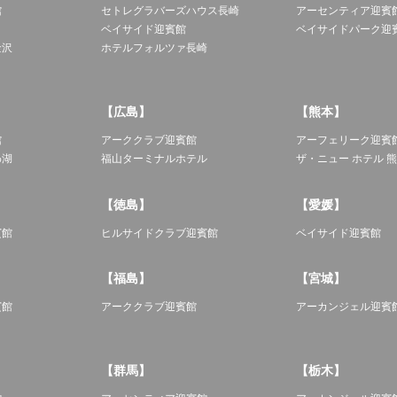
館
セトレグラバーズハウス長崎
アーセンティア迎賓
ベイサイド迎賓館
ベイサイドパーク迎
金沢
ホテルフォルツァ長崎
【広島】
【熊本】
館
アーククラブ迎賓館
アーフェリーク迎賓
わ湖
福山ターミナルホテル
ザ・ニュー ホテル 
【徳島】
【愛媛】
賓館
ヒルサイドクラブ迎賓館
ベイサイド迎賓館
【福島】
【宮城】
賓館
アーククラブ迎賓館
アーカンジェル迎賓
【群馬】
【栃木】