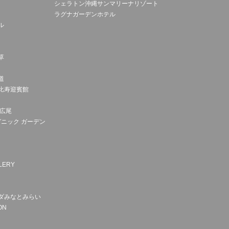
シェラトン沖縄サンマリーナリゾート
ラグナガーデンホテル
ル
草
道
比寿迎賓館
ス広尾
ガニック ガーデン
LERY
ダみなとみらい
ON