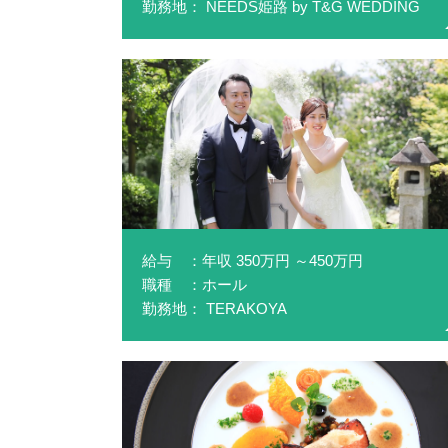
勤務地： NEEDS姫路 by T&G WEDDING
給与 ：年収 350万円 ～450万円
職種 ：ホール
勤務地： TERAKOYA