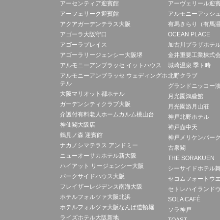
アーセンティア迎賓館
アーヴェリール迎
アーフェリーク迎賓館
アルモニーアッシ
アクアガーデンテラス大阪
有馬きらり（有馬
アゴーラ大阪守口
OCEAN PLACE
アゴーラプレイス
加古川プラザホテ
アゴーラリージェンシー大阪堺
金井重要工業株式
アルモニーアンブラッセ イットハウス
城崎温泉 季ト時
アルモニーアンブラッセ ウェディングホ
北野クラブ
テル
グランドニッコー
大阪マリオット都ホテル
月光園鴻朧館
ガーデンシティクラブ大阪
月光園游月山荘
介護付有料老人ホームカルム桃山台
神戸北野ホテル
神仙閣大阪店
神戸壺中天
鶴見ノ森 迎賓館
神戸メリケンパー
ナカノシマテラス アンドミー
古泉閣
ニューオーサカホテル新大阪
THE SORAKUEN
ハイアット リージェンシー大阪
シーサイドホテル
パークサイドハウス大阪
セコムフォートウ
フレイザーレジデンス南海大阪
セトレハイランド
ホテルフォルツァ大阪北浜
SOLA CAFÉ
ホテルフォルツァ大阪なんば道頓堀
ソラ神戸
ライズホテル大阪新地