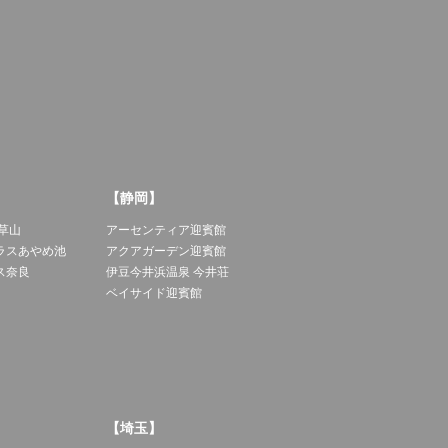
【静岡】
草山
アーセンティア迎賓館
ラスあやめ池
アクアガーデン迎賓館
ス奈良
伊豆今井浜温泉 今井荘
ベイサイド迎賓館
【埼玉】