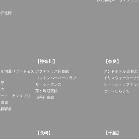
株式会社ル・プチメック
戸
神戸北野
【神奈川】
【奈良】
テル洞爺リゾート＆ス
アクアテラス迎賓館
アンドホテル 奈良若
コットンハーバークラブ
イリスウォーターテ
楽部
ザ・シーズンズ
ザ・ヒルトップテラ
稚内
茅ヶ崎迎賓館
セトレならまち
ゾート・アンヌプリ
山手迎賓館
迎賓館
札幌駅前
【長崎】
【千葉】