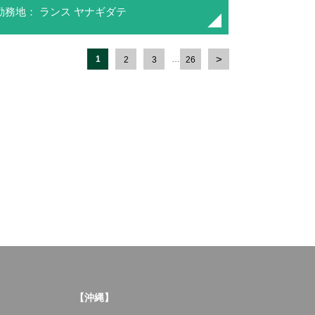
勤務地： ランス ヤナギダテ
1
…
2
3
26
【沖縄】