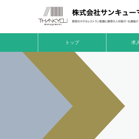
トップ
求