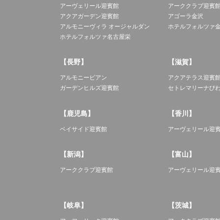
アーヴェリール迎賓館
アーククラブ迎賓
アクアガーデン迎賓館
アゴーラ金沢
アルモニーヴィラ オージャルダン
ホテルフォルツァ
ホテルフォルツァ名古屋栄
【長野】
【滋賀】
アルモニービアン
アクアテラス迎賓
ガーデンヒルズ迎賓館
セトレマリーナび
【鹿児島】
【香川】
ベイサイド迎賓館
アーヴェリール迎
【新潟】
【富山】
アーククラブ迎賓館
アーヴェリール迎
【岐阜】
【茨城】