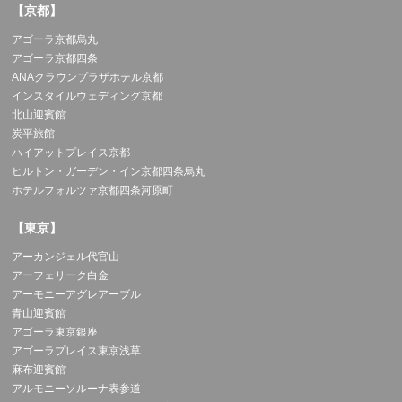
【京都】
アゴーラ京都烏丸
アゴーラ京都四条
ANAクラウンプラザホテル京都
インスタイルウェディング京都
北山迎賓館
炭平旅館
ハイアットプレイス京都
ヒルトン・ガーデン・イン京都四条烏丸
ホテルフォルツァ京都四条河原町
【東京】
アーカンジェル代官山
アーフェリーク白金
アーモニーアグレアーブル
青山迎賓館
アゴーラ東京銀座
アゴーラプレイス東京浅草
麻布迎賓館
アルモニーソルーナ表参道