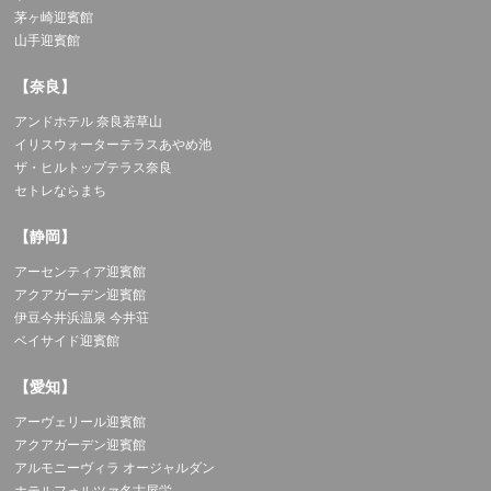
茅ヶ崎迎賓館
山手迎賓館
【奈良】
アンドホテル 奈良若草山
イリスウォーターテラスあやめ池
ザ・ヒルトップテラス奈良
セトレならまち
【静岡】
アーセンティア迎賓館
アクアガーデン迎賓館
伊豆今井浜温泉 今井荘
ベイサイド迎賓館
【愛知】
アーヴェリール迎賓館
アクアガーデン迎賓館
アルモニーヴィラ オージャルダン
ホテルフォルツァ名古屋栄