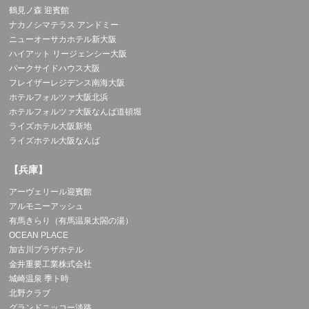
鶴見ノ森 迎賓館
ナカノシマテラス アンドミー
ニューオーサカホテル新大阪
ハイアット リージェンシー大阪
パークサイドハウス大阪
フレイザーレジデンス南海大阪
ホテルフォルツァ大阪北浜
ホテルフォルツァ大阪なんば道頓堀
ライズホテル大阪新地
ライズホテル大阪なんば
【兵庫】
アーヴェリール迎賓館
アルモニーアッシュ
有馬きらり（有馬温泉太閤の湯）
OCEAN PLACE
加古川プラザホテル
金井重要工業株式会社
城崎温泉 季ト時
北野クラブ
グランドニッコー淡路