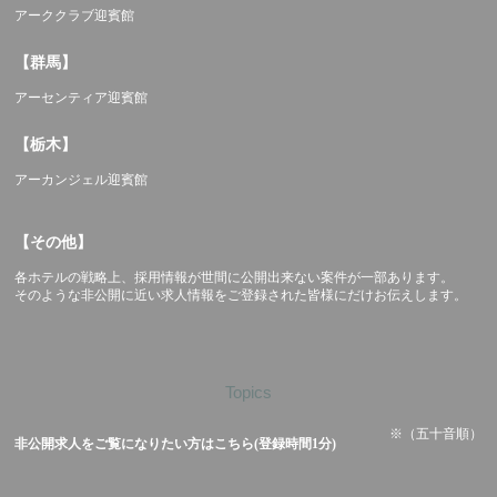
アーククラブ迎賓館
【群馬】
アーセンティア迎賓館
【栃木】
アーカンジェル迎賓館
【その他】
各ホテルの戦略上、採用情報が世間に公開出来ない案件が一部あります。
そのような非公開に近い求人情報をご登録された皆様にだけお伝えします。
Topics
※（五十音順）
非公開求人をご覧になりたい方はこちら(登録時間1分)