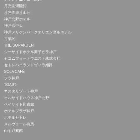
月光園鴻朧館
月光園游月山荘
神戸北野ホテル
神戸壺中天
神戸メリケンパークオリエンタルホテル
古泉閣
THE SORAKUEN
シーサイドホテル舞子ビラ神戸
セコムフォートウエスト株式会社
セトレハイランドヴィラ姫路
SOLA CAFÉ
ソラ神戸
TOAST
ネスタリゾート神戸
ヒルサイドハウス神戸北野
ベイサイド迎賓館
ホテルプラザ神戸
ホテルセトレ
メルヴェール有馬
山手迎賓館