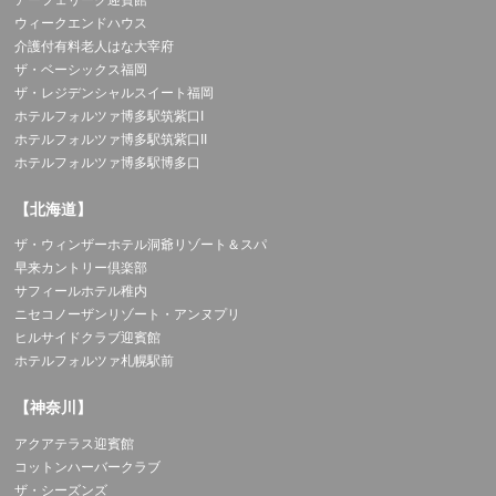
アーフェリーク迎賓館
ウィークエンドハウス
介護付有料老人はな大宰府
ザ・ベーシックス福岡
ザ・レジデンシャルスイート福岡
ホテルフォルツァ博多駅筑紫口I
ホテルフォルツァ博多駅筑紫口II
ホテルフォルツァ博多駅博多口
【北海道】
ザ・ウィンザーホテル洞爺リゾート＆スパ
早来カントリー倶楽部
サフィールホテル稚内
ニセコノーザンリゾート・アンヌプリ
ヒルサイドクラブ迎賓館
ホテルフォルツァ札幌駅前
【神奈川】
アクアテラス迎賓館
コットンハーバークラブ
ザ・シーズンズ