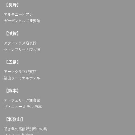
【長野】
アルモニービアン
ガーデンヒルズ迎賓館
【滋賀】
アクアテラス迎賓館
セトレマリーナびわ湖
【広島】
アーククラブ迎賓館
福山ターミナルホテル
【熊本】
アーフェリーク迎賓館
ザ・ニュー ホテル 熊本
【和歌山】
碧き島の宿熊野別邸中の島