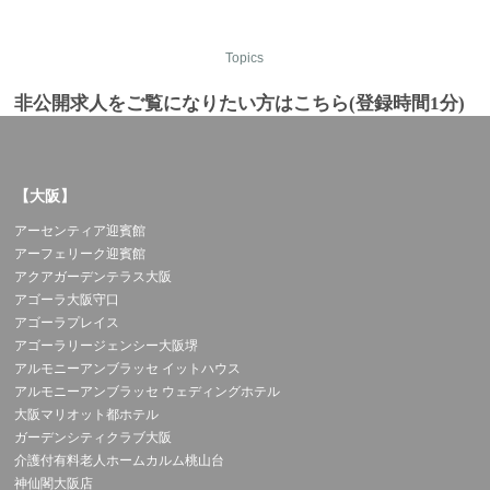
Topics
非公開求人をご覧になりたい方はこちら(登録時間1分)
【大阪】
アーセンティア迎賓館
アーフェリーク迎賓館
アクアガーデンテラス大阪
アゴーラ大阪守口
アゴーラプレイス
アゴーラリージェンシー大阪堺
アルモニーアンブラッセ イットハウス
アルモニーアンブラッセ ウェディングホテル
大阪マリオット都ホテル
ガーデンシティクラブ大阪
介護付有料老人ホームカルム桃山台
神仙閣大阪店