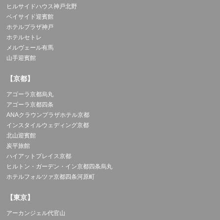
ヒルサイドハウス神戸北野
ベイサイド迎賓館
ホテルプラザ神戸
ホテルセトレ
メルヴェール有馬
山手迎賓館
【京都】
アゴーラ京都烏丸
アゴーラ京都四条
ANAクラウンプラザホテル京都
インスタイルウェディング京都
北山迎賓館
炭平旅館
ハイアットプレイス京都
ヒルトン・ガーデン・イン京都四条烏丸
ホテルフォルツァ京都四条河原町
【東京】
アーカンジェル代官山