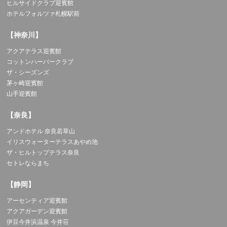
ヒルサイドクラブ迎賓館
ホテルフォルツァ札幌駅前
【神奈川】
アクアテラス迎賓館
コットンハーバークラブ
ザ・シーズンズ
茅ヶ崎迎賓館
山手迎賓館
【奈良】
アンドホテル 奈良若草山
イリスウォーターテラスあやめ池
ザ・ヒルトップテラス奈良
セトレならまち
【静岡】
アーセンティア迎賓館
アクアガーデン迎賓館
伊豆今井浜温泉 今井荘