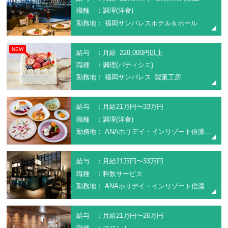
職種 ：調理(洋食)
勤務地： 福岡サンパレスホテル＆ホール
NEW
給与 ：月給 220,000円以上
職種 ：調理(パティシエ)
勤務地： 福岡サンパレス 製菓工房
給与 ：月給21万円〜33万円
職種 ：調理(洋食)
勤務地： ANAホリデイ・インリゾート信濃大町くろよん
給与 ：月給21万円〜33万円
職種 ：料飲サービス
勤務地： ANAホリデイ・インリゾート信濃大町くろよん
給与 ：月給21万円〜26万円