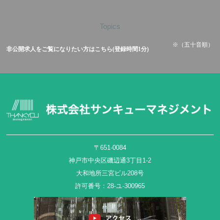
Topics
※（五十音順）
非公開求人をご覧になりたい方はこちら(登録時間1分)
〒651-0084
神戸市中央区磯辺通3丁目1-2
大和地所三宮ビル208号
許可番号：28-ユ-300965