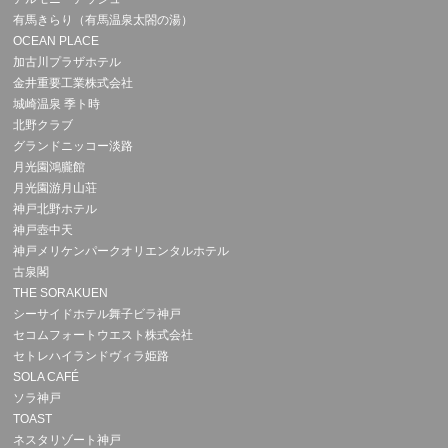
有馬きらり（有馬温泉太閤の湯）
OCEAN PLACE
加古川プラザホテル
金井重要工業株式会社
城崎温泉 季ト時
北野クラブ
グランドニッコー淡路
月光園鴻朧館
月光園游月山荘
神戸北野ホテル
神戸壺中天
神戸メリケンパークオリエンタルホテル
古泉閣
THE SORAKUEN
シーサイドホテル舞子ビラ神戸
セコムフォートウエスト株式会社
セトレハイランドヴィラ姫路
SOLA CAFÉ
ソラ神戸
TOAST
ネスタリゾート神戸