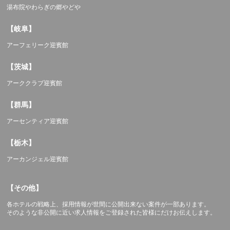
湯布院やわらぎの郷やどや
【岐阜】
アーフェリーク迎賓館
【茨城】
アーククラブ迎賓館
【群馬】
アーセンティア迎賓館
【栃木】
アーカンジェル迎賓館
【その他】
各ホテルの戦略上、採用情報が世間に公開出来ない案件が一部あります。
そのような非公開に近い求人情報をご登録された皆様にだけお伝えします。