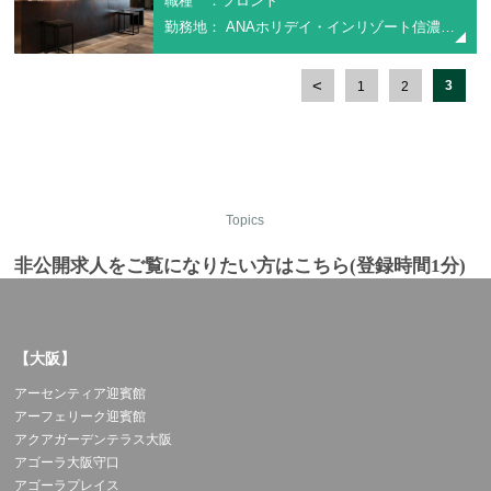
職種 ：フロント
勤務地： ANAホリデイ・インリゾート信濃大町くろよん
3
1
2
Topics
非公開求人をご覧になりたい方はこちら(登録時間1分)
【大阪】
アーセンティア迎賓館
アーフェリーク迎賓館
アクアガーデンテラス大阪
アゴーラ大阪守口
アゴーラプレイス