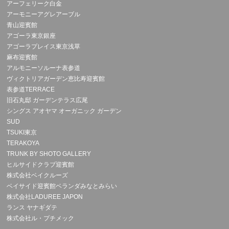
アーフェリーク白金
アーモニーアグレアーブル
青山迎賓館
アゴーラ東京銀座
アゴーラプレイス東京浅草
麻布迎賓館
アルモニーソルーナ表参道
ヴィクトリアガーデン恵比寿迎賓館
表参道TERRACE
旧石丸邸 ガーデンテラス広尾
シングス アオヤマ オーガニック ガーデン
SUD
TSUKI東京
TERAKOYA
TRUNK BY SHOTO GALLERY
ヒルサイドクラブ迎賓館
株式会社ベイクルーズ
ベイサイド迎賓館ベランダみなとみらい
株式会社LADUREE JAPON
ランス ヤナギダテ
株式会社ル・プチメック